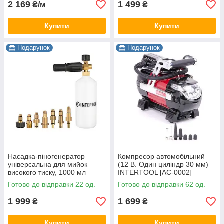
2 169
1 499
₴/м
₴
Купити
Купити
Подарунок
Подарунок
Насадка-піногенератор
Компресор автомобільний
універсальна для мийок
(12 В. Один циліндр 30 мм)
високого тиску, 1000 мл
INTERTOOL [AC-0002]
INTERTOOL [DT-1536]
Готово до відправки 22 од.
Готово до відправки 62 од.
1 999
1 699
₴
₴
Купити
Купити