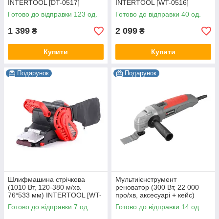
INTERTOOL [DT-0517]
INTERTOOL [WT-0516]
Готово до відправки 123 од.
Готово до відправки 40 од.
1 399
2 099
₴
₴
Купити
Купити
Подарунок
Подарунок
Шлифмашина стрічкова
Мультиієнструмент
(1010 Вт, 120-380 м/хв.
реноватор (300 Вт, 22 000
76*533 мм) INTERTOOL [WT-
про/хв, аксесуарі + кейс)
0530]
INTERTOOL [DT-0523]
Готово до відправки 7 од.
Готово до відправки 14 од.