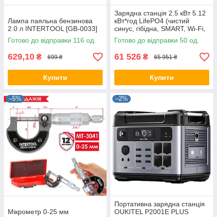
Зарядна станція 2.5 кВт 5.12
Лампа паяльна бензинова
кВт*год LifePO4 (чистий
2.0 л INTERTOOL [GB-0033]
синус, гібідна, SMART, Wi-Fi,
тиха) Marstek Venus E 3.0 42-
Готово до відправки 116 од.
Готово до відправки 50 од.
00302 42-00302
629,10
61 526
₴
₴
699 ₴
65 951 ₴
Купити
Купити
–5%
–2%
Портативна зарядна станція
Мікрометр 0-25 мм
OUKITEL P2001E PLUS