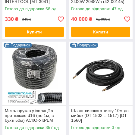
INTERTOOL [MT-3041]
2400W 2048Wh (42-00145)
Готово до відправки 66 од.
Готово до відправки 47 од.
330
40 000
₴
₴
349 ₴
41 000 ₴
Купити
Купити
Подарунок
Подарунок
Металорукав у ізоляції з
Шланг високого тиску 10м до
протяжкою d16 (по 1м, в
мийок (DT-1502-...1517) [DT-
бухті 50м) АСКО-УКРЕМ
1560]
[A0290010004]
Готово до відправки 357 од.
Готово до відправки 3 од.