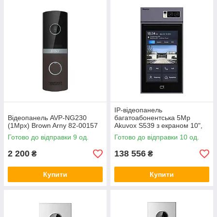
IP-відеопанель
Відеопанель AVP-NG230
багатоабонентська 5Mp
(1Mpx) Brown Arny 82-00157
Akuvox S539 з екраном 10",
розпізнаванням облич та
Готово до відправки 9 од.
Готово до відправки 10 од.
зчитувачем EM-
Marine/Mifare/NFC/BLE/QR
2 200
138 556
₴
₴
Купити
Купити