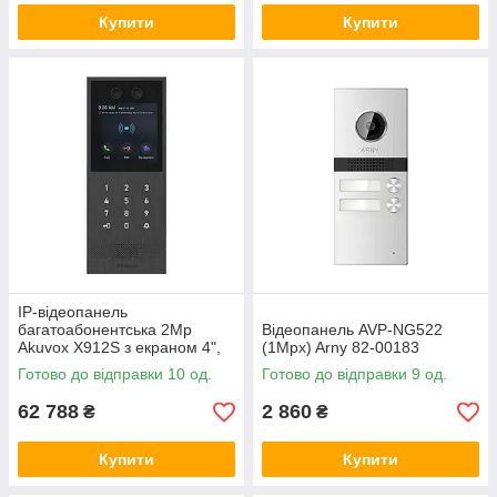
Купити
Купити
IP-відеопанель
багатоабонентська 2Mp
Відеопанель AVP-NG522
Akuvox X912S з екраном 4",
(1Mpx) Arny 82-00183
розпізнаванням облич та
Готово до відправки 10 од.
Готово до відправки 9 од.
зчитувачем EM-
Marine/Mifare/NFC/BLE/QR
62 788
2 860
₴
₴
Купити
Купити