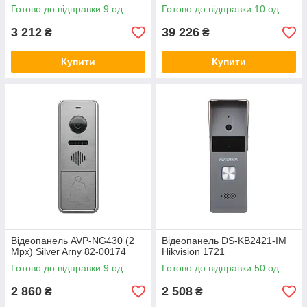
розпізнаванням облич та
Готово до відправки 9 од.
Готово до відправки 10 од.
зчитувачем EM-
Marine/Mifare/NFC/BLE/QR
3 212
39 226
₴
₴
Купити
Купити
Відеопанель AVP-NG430 (2
Відеопанель DS-KB2421-ІМ
Mpx) Silver Arny 82-00174
Hikvision 1721
Готово до відправки 9 од.
Готово до відправки 50 од.
2 860
2 508
₴
₴