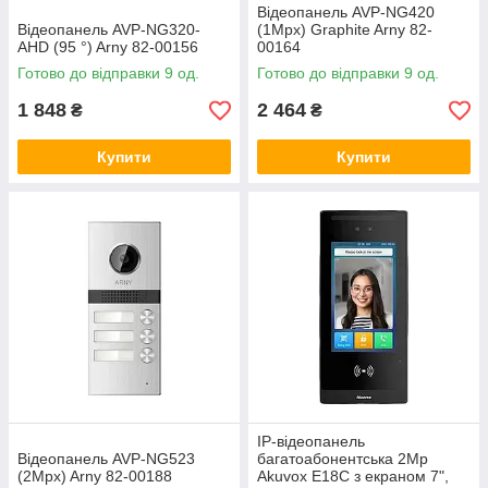
Відеопанель AVP-NG420
Відеопанель AVP-NG320-
(1Mpx) Graphite Arny 82-
AHD (95 °) Arny 82-00156
00164
Готово до відправки 9 од.
Готово до відправки 9 од.
1 848
2 464
₴
₴
Купити
Купити
IP-відеопанель
Відеопанель AVP-NG523
багатоабонентська 2Mp
(2Mpx) Arny 82-00188
Akuvox E18C з екраном 7",