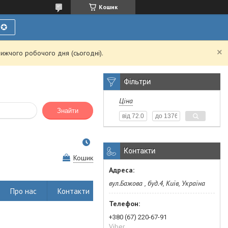
Кошик
Ї✪
ижчого робочого дня (сьогодні).
Фільтри
Ціна
Знайти
Контакти
Кошик
вул.Бажова , буд.4, Київ, Україна
Про нас
Контакти
+380 (67) 220-67-91
Viber