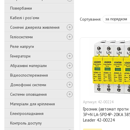
Повербанки
Кабелі і роз'єми
Сонячні джерела живлення
Геліосистеми
Реле напруги
Генератори
Абразивні матеріали
Відеоспостереження
Домофонні системи
Системи оповіщення
42-00224
Матеріали для кріплення
Грозник (автомат проти 
Електрооладнання
3P+N LA-SPD4P-20KA 38
Leader 42-00224
Контроль доступу