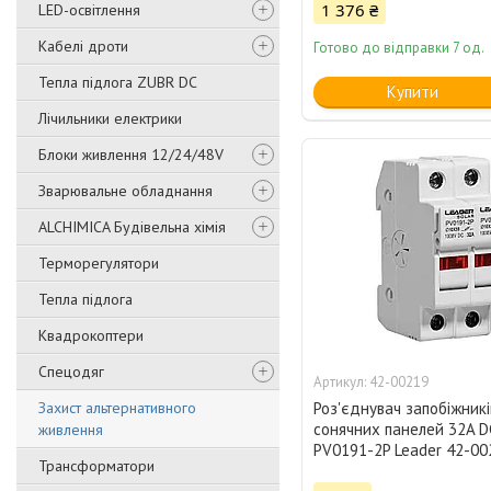
1 376 ₴
LED-освітлення
Кабелі дроти
Готово до відправки 7 од.
Тепла підлога ZUBR DC
Купити
Лічильники електрики
Блоки живлення 12/24/48V
Зварювальне обладнання
ALCHIMICA Будівельна хімія
Терморегулятори
Тепла підлога
Квадрокоптери
Спецодяг
42-00219
Захист альтернативного
Роз'єднувач запобіжникі
сонячних панелей 32A D
живлення
PV0191-2P Leader 42-00
Трансформатори