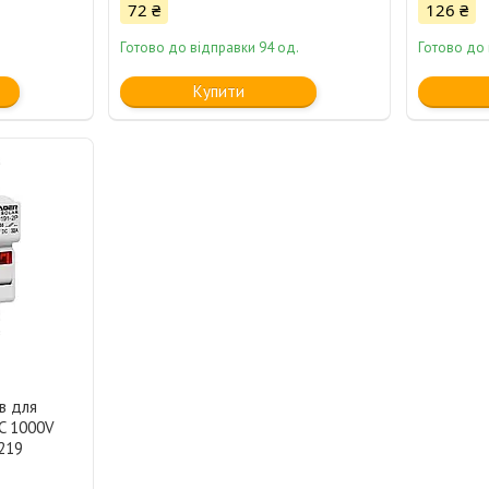
72 ₴
126 ₴
Готово до відправки 94 од.
Готово до 
Купити
в для
C 1000V
219