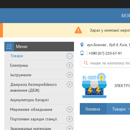
БЕЗ
Зараз у компанії нер
вул.Бажова , буд.4, Київ,
+380 (67) 220-67-91
Товари
Електрика
Інструменти
Джерела безперебійного
ЭЛЕКТР
живлення (ДБЖ)
Акумуляторні батареї
Головна
Товари
Мережеве обладнання
Портативні зарядні станції
Зварювальні матеріали