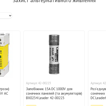
Захист альтернативного живлення
42-00223
42
грози)
Запобіжник 15A DC 1000V для
Роз'єднув
5V AC
сонячних панелей (та акумуляторів)
сонячних
BX0234 Leader 42-00223
DC Leader