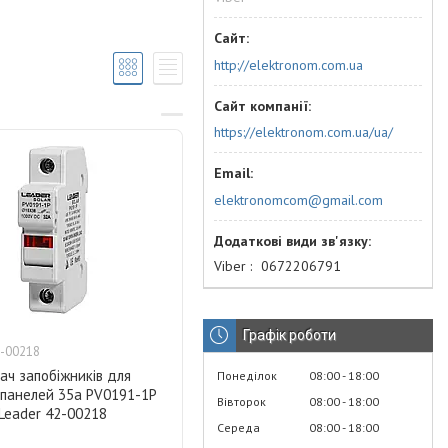
http://elektronom.com.ua
https://elektronom.com.ua/ua/
elektronomcom@gmail.com
Viber
0672206791
Графік роботи
-00218
ач запобіжників для
Понеділок
08:00
18:00
 панелей 35а PV0191-1P
Вівторок
08:00
18:00
Leader 42-00218
Середа
08:00
18:00