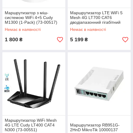
Маршрутизатор з міш-
Маршрутизатор LTE WiFi 5
системою WiFi 4+5 Cudy
Mesh 4G LT700 CAT6
M1300 (1-Pack) (73-00517)
дводіапазонний гігабітний
Cudy (73-00515)
Немає в наявності
Немає в наявності
1 800
5 199
₴
₴
Маршрутизатор WiFi Mesh
4G LTE Cudy LT400 CAT4
Маршрутизатор RB951G-
N300 (73-00551)
2HnD MikroTik 10000137