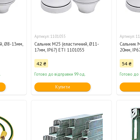
1101055
11
й, Ø8-13мм,
Сальник M25 (еластичний, Ø11-
Сальник M
17мм, IP67) ETI 1101055
20мм, IP6
42 ₴
54 ₴
.
Готово до відправки 99 од.
Готово до 
Купити