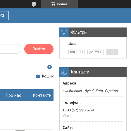
Кошик
Ї✪
Фільтри
Ціна
Знайти
Контакти
Кошик
вул.Бажова , буд.4, Київ, Україна
Про нас
Контакти
+380 (67) 220-67-91
Viber