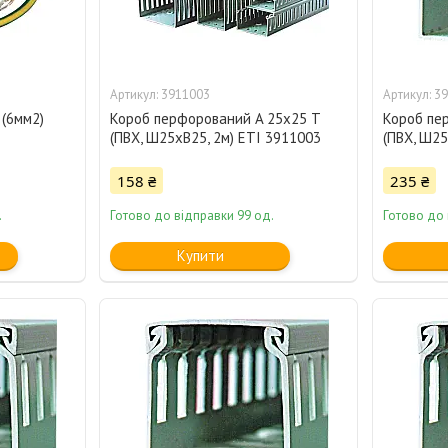
3911003
39
(6мм2)
Короб перфорований A 25x25 T
Короб пе
(ПВХ, Ш25xВ25, 2м) ETI 3911003
(ПВХ, Ш25
158 ₴
235 ₴
.
Готово до відправки 99 од.
Готово до 
Купити