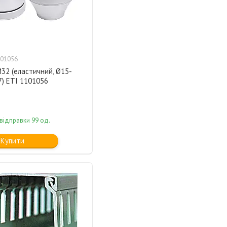
01056
32 (еластичний, Ø15-
7) ETI 1101056
відправки 99 од.
Купити