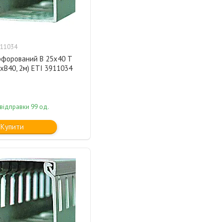
11034
рфорований B 25x40 T
xВ40, 2м) ETI 3911034
відправки 99 од.
Купити