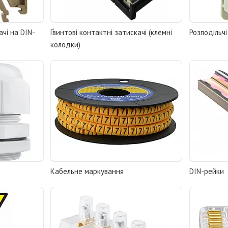
ачі на DIN-
Ґвинтові контактні затискачі (клемні
Розподільч
колодки)
Кабельне маркування
DIN-рейки