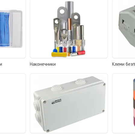
и
Наконечники
Клеми безґ