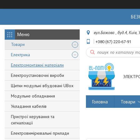
БЕЗ
вул.Бажова , буд.4, Київ,
+380 (67) 220-67-91
Товари
Електрика
Електромонтажні матеріали
Електроустановочні вироби
ЭЛЕКТР
Щитки модульні вбудовані UBox
Модульне обладнання
Головна
Товари
Укладання кабелів
Пристрої керування та
сигналізації
Електровимірювальні прилади