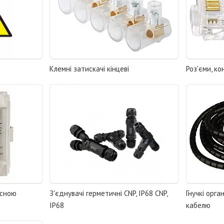
Клемні затискачі кінцеві
Роз'єми, ко
исною
З'єднувачі герметичні CNP, IP68 CNP,
Гнучкі орга
IP68
кабелю