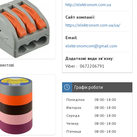
http://elektronom.com.ua
https://elektronom.com.ua/ua/
elektronomcom@gmail.com
винтові
Viber
0672206791
Графік роботи
Понеділок
08:00
18:00
Вівторок
08:00
18:00
Середа
08:00
18:00
Четвер
08:00
18:00
Пʼятниця
08:00
18:00