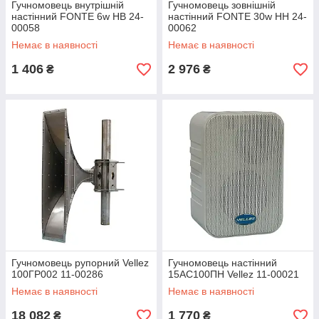
Гучномовець внутрішній
Гучномовець зовнішній
настінний FONTE 6w НВ 24-
настінний FONTE 30w НН 24-
00058
00062
Немає в наявності
Немає в наявності
1 406
2 976
₴
₴
Гучномовець рупорний Vellez
Гучномовець настінний
100ГР002 11-00286
15АС100ПН Vellez 11-00021
Немає в наявності
Немає в наявності
18 082
1 770
₴
₴