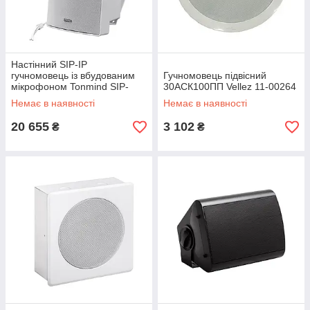
Настінний SIP-IP
гучномовець із вбудованим
Гучномовець підвісний
мікрофоном Tonmind SIP-
30АСК100ПП Vellez 11-00264
S11M 30W, PoE, ONVIF 24-
Немає в наявності
Немає в наявності
00504
20 655
3 102
₴
₴