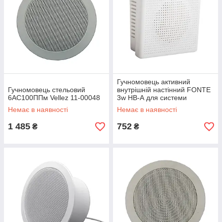
Гучномовець активний
Гучномовець стельовий
внутрішній настінний FONTE
6АС100ППм Vellez 11-00048
3w НВ-А для системи
активного мовного
Немає в наявності
Немає в наявності
сповіщення GOLOS-2 24-
00103
1 485
752
₴
₴