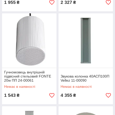
1 955
2 327
₴
₴
Гучномовець внутрішній
підвісний стельовий FONTE
Звукова колонка 40АСП100П
20w ПП 24-00061
Vellez 11-00090
Немає в наявності
Немає в наявності
1 543
4 355
₴
₴