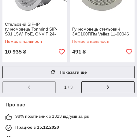
Стельовий SIP-IP
гучномовець Tonmind SIP-
Гучномовець стельовий
S01 15W, PoE, ONVIF 24-
3АС100ППм Vellez 11-00046
00508
Немає в наявності
Немає в наявності
10 935
491
₴
₴
Показати ще
1
/ 3
Про нас
98% позитивних з 1323 відгуків за рік
Працює з 15.12.2020