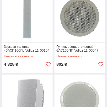
Звукова колонка
Гучномовець стельовий
40АСП100Пв Vellez 11-00104
6АС100ПП Vellez 11-00047
Немає в наявності
Немає в наявності
4 328
802
₴
₴