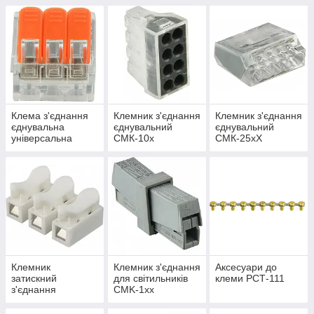
Клема з'єднання
Клемник з'єднання
Клемник з'єднання
єднувальна
єднувальний
єднувальний
універсальна
СМК-10х
СМК-25хХ
СМК-61х
Клемник
Клемник з'єднання
Аксесуари до
затискний
для світильників
клеми РСТ-111
з'єднання
CMK-1xx
єднувальний
СМК-823