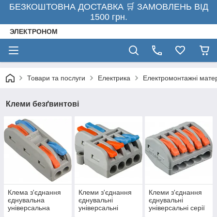
БЕЗКОШТОВНА ДОСТАВКА 🛒 ЗАМОВЛЕНЬ ВІД
1500 грн.
ЭЛЕКТРОНОМ
Товари та послуги
Електрика
Електромонтажні мате
Клеми безґвинтові
Клема з'єднання
Клеми з'єднання
Клеми з'єднання
єднувальна
єднувальні
єднувальні
універсальна
універсальні
універсальні серії
прохідна PCT-2
прохідні серії DB
АС, СМК