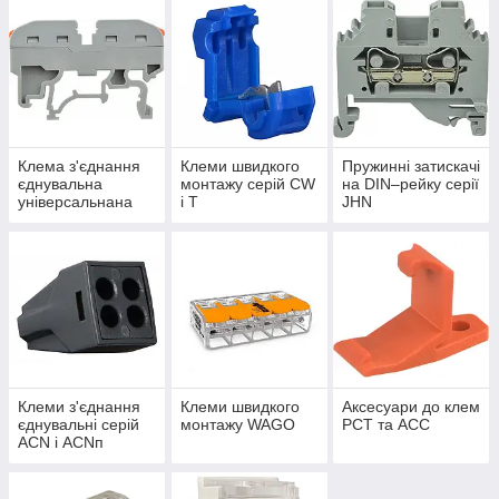
Клема з'єднання
Клеми швидкого
Пружинні затискачі
єднувальна
монтажу серій CW
на DIN–рейку серії
універсальнана
і Т
JHN
DIN-рейку PCT-
211
Клеми з'єднання
Клеми швидкого
Аксесуари до клем
єднувальні серій
монтажу WAGO
РСТ та АСС
AСN і ACNп