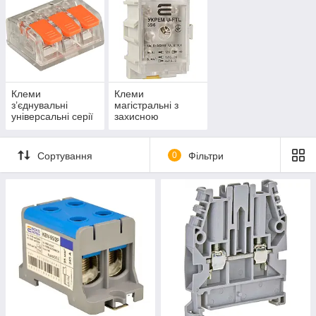
Клеми
Клеми
з’єднувальні
магістральні з
універсальні серії
захисною
СМК-63Х
кришкою
Сортування
0
Фільтри