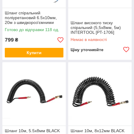
Шланг спіральний
поліуретановий 6.5х10мм,
20м з швидкороз'ємними
Шланг високого тиску
з'єднаннями INTERTOOL [PT-
спіральний (5,5x8мм, 5м)
Готово до відправки 118 од.
1713]
INTERTOOL [PT-1706]
799
Немає в наявності
₴
Ціну уточнюйте
Купити
Шланг 10м, 5.5х8мм BLACK
Шланг 10м, 8х12мм BLACK