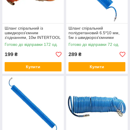
Шланг спіральний із
Шланг спіральний
швидкороз'ємним
поліуретановий 6.5*10 мм,
з'єднанням, 10м INTERTOOL
5м з швидкороз'ємними
[PT-1704]
з'єднаннями INTERTOOL [PT-
Готово до відправки 172 од.
Готово до відправки 72 од.
1710]
199
289
₴
₴
Купити
Купити