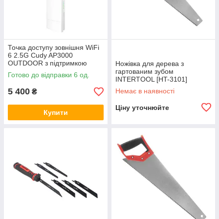
Точка доступу зовнішня WiFi
6 2.5G Cudy AP3000
OUTDOOR з підтримкою
Ножівка для дерева з
Mesh дводіапазонна (73-
гартованим зубом
Готово до відправки 6 од.
00527)
INTERTOOL [HT-3101]
5 400
Немає в наявності
₴
Ціну уточнюйте
Купити