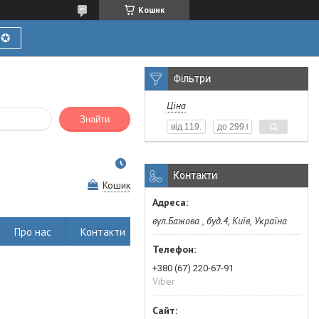
Кошик
Ї✪
Фільтри
Ціна
Знайти
Контакти
Кошик
вул.Бажова , буд.4, Київ, Україна
Про нас
Контакти
+380 (67) 220-67-91
Viber