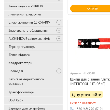
Тепла підлога ZUBR DC
Купити
Лічильники електрики
Блоки живлення 12/24/48V
Зварювальне обладнання
ALCHIMICA Будівельна хімія
Терморегулятори
Тепла підлога
Квадрокоптери
Спецодяг
HT-0340
Захист альтернативного
Щипці для різання плит
INTERTOOL [HT-0340]
живлення
Трансформатори
Ціну уточнюйте
USB Хаби
Немає в наявності
Зарядки для смартфона
+380 (67) 220-67-91