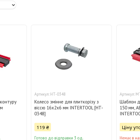
HT-0348
M
 контуру
Колесо змінне для плиткорізу з
Шаблон д
ом
віссю 16x2x6 мм INTERTOOL [HT-
150 мм, A
0348]
INTERTOO
119 ₴
Ціну у
.
Готово до відправки 3 од.
Немає в на