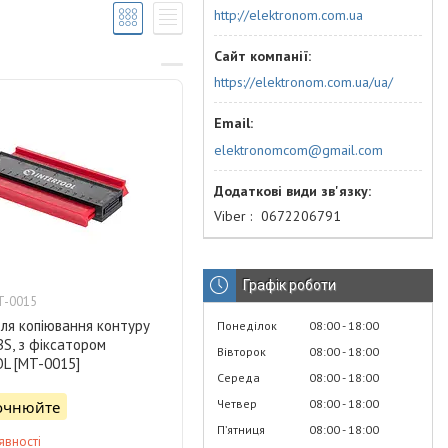
http://elektronom.com.ua
https://elektronom.com.ua/ua/
elektronomcom@gmail.com
Viber
0672206791
Графік роботи
T-0015
ля копіювання контуру
Понеділок
08:00
18:00
BS, з фіксатором
Вівторок
08:00
18:00
L [MT-0015]
Середа
08:00
18:00
Четвер
08:00
18:00
точнюйте
Пʼятниця
08:00
18:00
явності