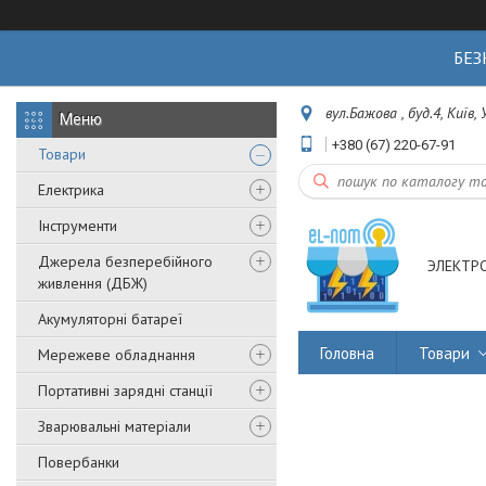
БЕЗ
вул.Бажова , буд.4, Київ,
+380 (67) 220-67-91
Товари
Електрика
Інструменти
Джерела безперебійного
ЭЛЕКТР
живлення (ДБЖ)
Акумуляторні батареї
Головна
Товари
Мережеве обладнання
Портативні зарядні станції
Зварювальні матеріали
Повербанки