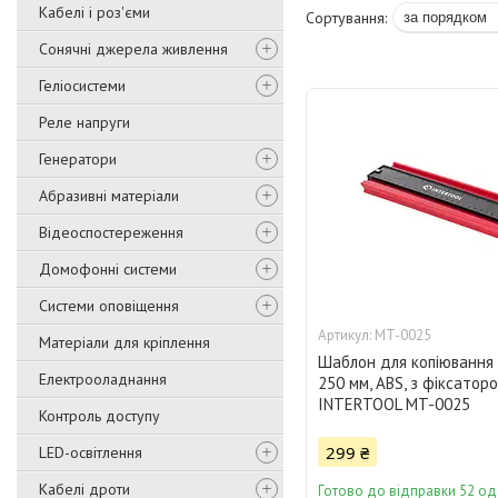
Кабелі і роз'єми
Сонячні джерела живлення
Геліосистеми
Реле напруги
Генератори
Абразивні матеріали
Відеоспостереження
Домофонні системи
Системи оповіщення
MT-0025
Матеріали для кріплення
Шаблон для копіювання
Електрооладнання
250 мм, ABS, з фіксатор
INTERTOOL MT-0025
Контроль доступу
299 ₴
LED-освітлення
Кабелі дроти
Готово до відправки 52 од