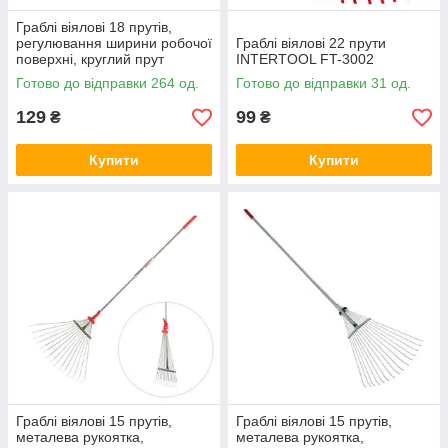
Граблі віялові 18 прутів,
регулювання ширини робочої
Граблі віялові 22 прути
поверхні, круглий прут
INTERTOOL FT-3002
INTERTOOL FT-3006
Готово до відправки 264 од.
Готово до відправки 31 од.
129
99
₴
₴
Купити
Купити
Граблі віялові 15 прутів,
Граблі віялові 15 прутів,
металева рукоятка,
металева рукоятка,