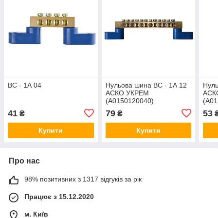
ВС - 1А 04
Нульова шина ВС - 1А 12
Нуль
АСКО УКРЕМ
АСК
(A0150120040)
(A01
41
79
53
₴
₴
Купити
Купити
Про нас
98% позитивних з 1317 відгуків за рік
Працює з 15.12.2020
м. Київ