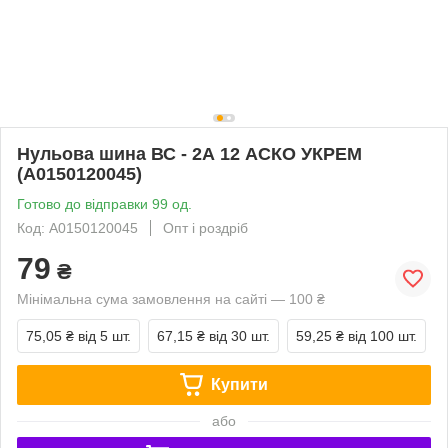
Нульова шина ВС - 2А 12 АСКО УКРЕМ
(A0150120045)
Готово до відправки 99 од.
Код: A0150120045
Опт і роздріб
79
₴
Мінімальна сума замовлення на сайті — 100 ₴
75,05 ₴
від 5 шт.
67,15 ₴
від 30 шт.
59,25 ₴
від 100 шт.
Купити
або