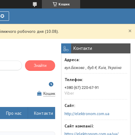
Кошик
Ї✪
ближчого робочого дня (10.08).
Контакти
Знайти
вул.Бажова , буд.4, Київ, Україна
+380 (67) 220-67-91
Viber
Кошик
Про нас
Контакти
http://elektronom.com.ua
https://elektronom.com.ua/ua/