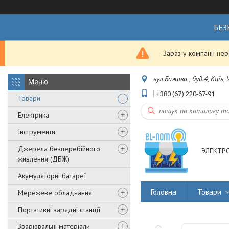
БЕЗ
Зараз у компанії не
вул.Бажова , буд.4, Київ,
+380 (67) 220-67-91
Товари
Електрика
Інструменти
Джерела безперебійного
ЭЛЕКТР
живлення (ДБЖ)
Акумуляторні батареї
Головна
Товари
Мережеве обладнання
Портативні зарядні станції
Зварювальні матеріали