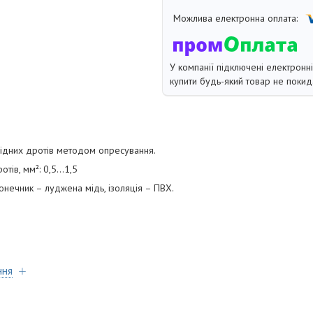
У компанії підключені електронн
купити будь-який товар не покид
мідних дротів методом опресування.
ів, мм²: 0,5...1,5
онечник – луджена мідь, ізоляція – ПВХ.
ння