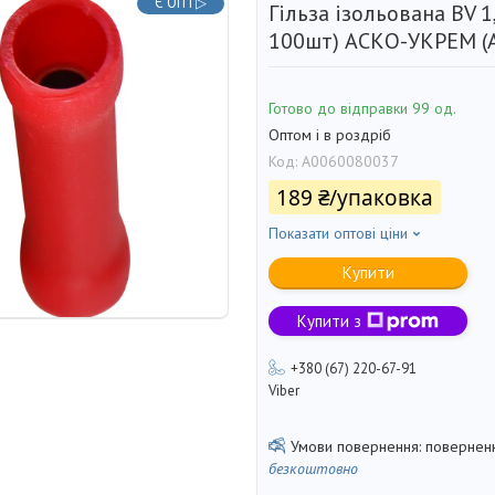
Є ОПТ▷
Гільза ізольована ВV 1
100шт) АСКО-УКРЕМ (
Готово до відправки 99 од.
Оптом і в роздріб
Код:
A0060080037
189 ₴/упаковка
Показати оптові ціни
Купити
Купити з
+380 (67) 220-67-91
Viber
поверненн
безкоштовно