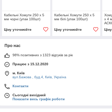
Кабельні Хомути 250 х 5
Кабельні Хомути 250 х 5
Хому
мм чорні (упак 100шт)
мм білі (упак 100шт)
х 4 
АСК
(A01
Ціну уточнюйте
Ціну уточнюйте
Цін
Про нас
98% позитивних з 1323 відгуків за рік
Працює з 15.12.2020
м. Київ
вул.Бажова , буд.4, Київ, Україна
Контакти
Сьогодні вихідний
Показати весь графік роботи