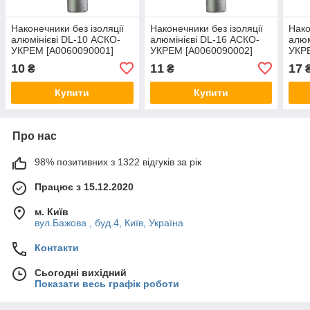
Наконечники без ізоляції
Наконечники без ізоляції
Нако
алюмінієві DL-10 АСКО-
алюмінієві DL-16 АСКО-
алюм
УКРЕМ [A0060090001]
УКРЕМ [A0060090002]
УКР
10
11
17
₴
₴
Купити
Купити
Про нас
98% позитивних з 1322 відгуків за рік
Працює з 15.12.2020
м. Київ
вул.Бажова , буд.4, Київ, Україна
Контакти
Сьогодні вихідний
Показати весь графік роботи