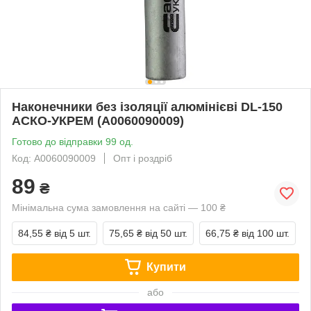
Наконечники без ізоляції алюмінієві DL-150
АСКО-УКРЕМ (A0060090009)
Готово до відправки 99 од.
Код: A0060090009
Опт і роздріб
89
₴
Мінімальна сума замовлення на сайті — 100 ₴
84,55 ₴
від 5 шт.
75,65 ₴
від 50 шт.
66,75 ₴
від 100 шт.
Купити
або