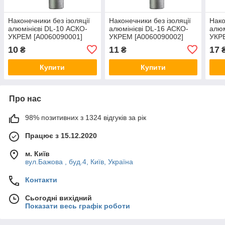
Наконечники без ізоляції
Наконечники без ізоляції
Нако
алюмінієві DL-10 АСКО-
алюмінієві DL-16 АСКО-
алюм
УКРЕМ [A0060090001]
УКРЕМ [A0060090002]
УКР
10
11
17
₴
₴
Купити
Купити
Про нас
98% позитивних з 1324 відгуків за рік
Працює з 15.12.2020
м. Київ
вул.Бажова , буд.4, Київ, Україна
Контакти
Сьогодні вихідний
Показати весь графік роботи