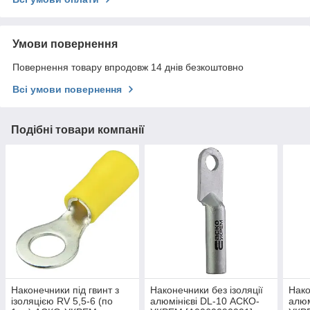
Умови повернення
Повернення товару впродовж 14 днів безкоштовно
Всі умови повернення
Подібні товари компанії
Наконечники під гвинт з
Наконечники без ізоляції
Нако
ізоляцією RV 5,5-6 (по
алюмінієві DL-10 АСКО-
алюм