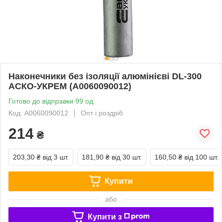
Наконечники без ізоляції алюмінієві DL-300
АСКО-УКРЕМ (A0060090012)
Готово до відправки 99 од.
Код: A0060090012
Опт і роздріб
214
₴
203,30 ₴
від 3 шт.
181,90 ₴
від 30 шт.
160,50 ₴
від 100 шт.
Купити
або
Купити з