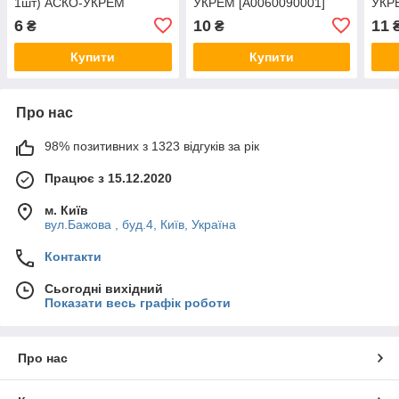
1шт) АСКО-УКРЕМ
УКРЕМ [A0060090001]
УКР
(A00600300131)
6
10
11
₴
₴
Купити
Купити
Про нас
98% позитивних з 1323 відгуків за рік
Працює з 15.12.2020
м. Київ
вул.Бажова , буд.4, Київ, Україна
Контакти
Сьогодні вихідний
Показати весь графік роботи
Про нас