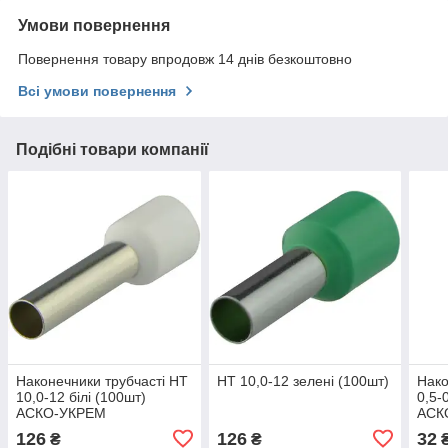
Умови повернення
Повернення товару впродовж 14 днів безкоштовно
Всі умови повернення
Подібні товари компанії
Наконечники трубчасті НТ
НТ 10,0-12 зелені (100шт)
Нако
10,0-12 білі (100шт)
0,5-
АСКО-УКРЕМ
АСК
(A0060010009)
(A00
126
126
32
₴
₴
₴