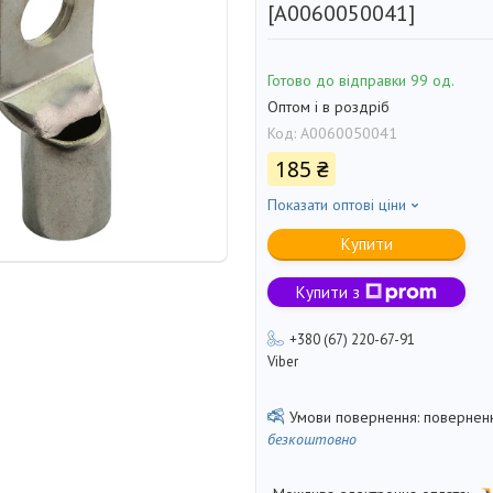
[A0060050041]
Готово до відправки 99 од.
Оптом і в роздріб
Код:
A0060050041
185 ₴
Показати оптові ціни
Купити
Купити з
+380 (67) 220-67-91
Viber
поверненн
безкоштовно