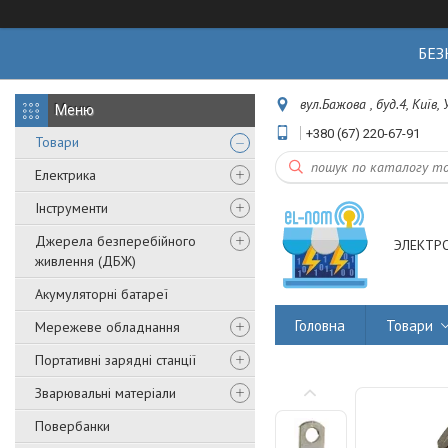
БЕЗ
вул.Бажова , буд.4, Київ,
+380 (67) 220-67-91
Товари
Електрика
Інструменти
Джерела безперебійного
ЭЛЕКТР
живлення (ДБЖ)
Акумуляторні батареї
Головна
Товари
Мережеве обладнання
Портативні зарядні станції
Зварювальні матеріали
Повербанки