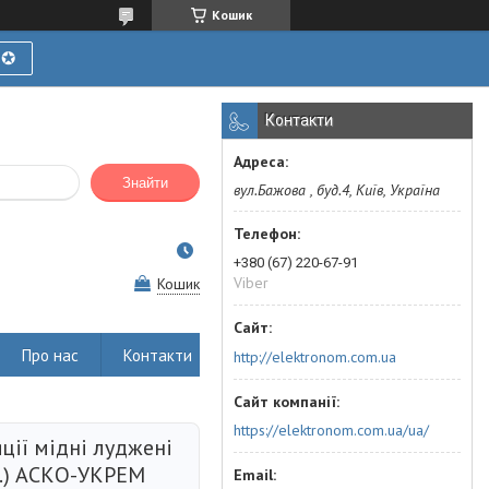
Кошик
Ї✪
Контакти
Знайти
вул.Бажова , буд.4, Київ, Україна
+380 (67) 220-67-91
Viber
Кошик
Про нас
Контакти
http://elektronom.com.ua
https://elektronom.com.ua/ua/
ції мідні луджені
т.) АСКО-УКРЕМ