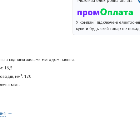
У компанії підключені електронн
купити будь-який товар не покид
лів з мідними жилами методом паяння.
м: 16,5
оводів, мм²: 120
джена мідь
ння