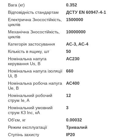
Вага (кг)
0.352
Відповідність стандартам
ДСТУ EN 60947-4-1
Електрична Зносостійкість,
1500000
циклів
Механічна Зносостійкість,
10000000
циклів
Категорія застосування
AC-3, AC-4
Кількість в ящику, шт
50
Номінальна напуга
AC230
керування Us, В
Номінальна напуга ізоляції
660
Ui, В
Номінальна робоча напуга
AC400
Ue, В
Номінальний робочий
12
струм Ie, A
Номінальний умовний
3
струм КЗ Inc, кА
Об'єм, кг
0.00032
Режим експлуатації
Тривалий
Ступінь захисту
IP20