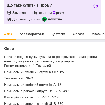
Що таке купити з Пром?
Замовлення під захистом
Доступна доставка
Опис
Характеристики
Доставка
Оплата
Умови п
Опис
Призначені для пуску, зупинки та реверсування асинхронних
електродвигунів з короткозамкнутим ротором.
Режим експлуатації: Тривалий
Номінальний умовний струм КЗ Inc, кА: 3
Тип контактів: 3NO
Номінальний робочий струм Ie, A: 12
Номінальна робоча напруга Ue, В: AC380
Категорія застосування: AC-3, AC-4
Номінальна напруга ізоляції Ui, В: 660