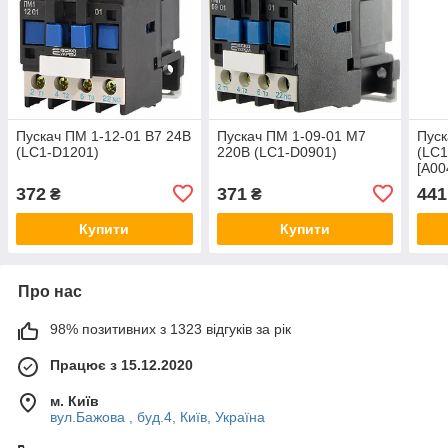
Пускач ПМ 1-12-01 B7 24B
Пускач ПМ 1-09-01 M7
Пуск
(LC1-D1201)
220B (LC1-D0901)
(LC1
[A00
372
371
441
₴
₴
Купити
Купити
Про нас
98% позитивних з 1323 відгуків за рік
Працює з 15.12.2020
м. Київ
вул.Бажова , буд.4, Київ, Україна