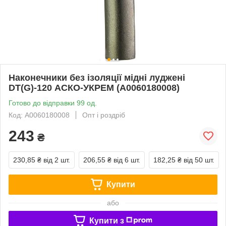
Наконечники без ізоляції мідні луджені
DT(G)-120 АСКО-УКРЕМ (A0060180008)
Готово до відправки 99 од.
Код: A0060180008
Опт і роздріб
243
₴
230,85 ₴
від 2 шт.
206,55 ₴
від 6 шт.
182,25 ₴
від 50 шт.
Купити
або
Купити з