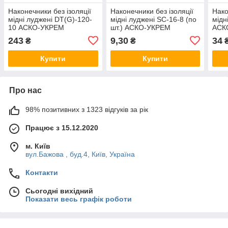
Наконечники без ізоляції
Наконечники без ізоляції
Нако
мідні луджені DT(G)-120-
мідні луджені SC-16-8 (по
мідн
10 АСКО-УКРЕМ
шт.) АСКО-УКРЕМ
АСК
(A0060180046)
(A00600500061)
(A00
243
9,30
34
₴
₴
Купити
Купити
Про нас
98% позитивних з 1323 відгуків за рік
Працює з 15.12.2020
м. Київ
вул.Бажова , буд.4, Київ, Україна
Контакти
Сьогодні вихідний
Показати весь графік роботи