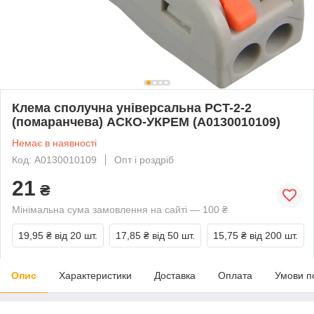
Клема сполучна універсальна PCT-2-2
(помаранчева) АСКО-УКРЕМ (A0130010109)
Немає в наявності
Код: A0130010109
Опт і роздріб
21
₴
Мінімальна сума замовлення на сайті — 100 ₴
19,95 ₴
від 20 шт.
17,85 ₴
від 50 шт.
15,75 ₴
від 200 шт.
Опис
Характеристики
Доставка
Оплата
Умови п