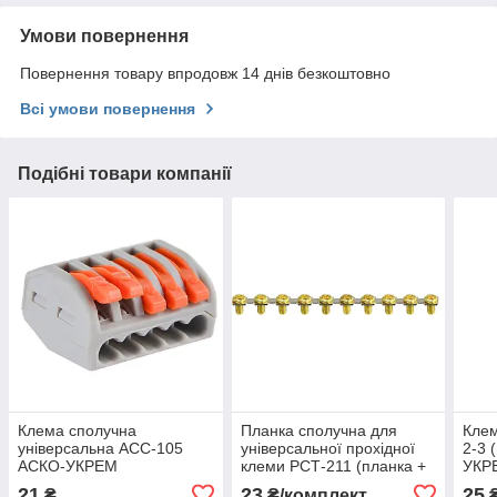
Умови повернення
Повернення товару впродовж 14 днів безкоштовно
Всі умови повернення
Подібні товари компанії
Клема сполучна
Планка сполучна для
Клем
універсальна АСС-105
універсальної прохідної
2-3 
АСКО-УКРЕМ
клеми РСТ-211 (планка +
УКР
(A0130010055)
10 гвинтів) АСКО-УКРЕМ
21
23
25
₴
₴/комплект