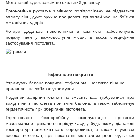
Металевий курок зовсім не схильний до зносу.
Ергономічна рукоятка з міцного поліпропілену не піддається
впливу піни, дуже зручно працювати тривалий час, не боїться
механічних ударів.
Чотири додаткові наконечники в комплекті забезпечують
подачу піни у важкодоступні місця, а також специфічне
застосування пістолета.
Тефлонове покриття
Утримувач балона покритий тефлоном – застигла піна не
прилипає і не забиває утримувач.
Надійний запірний клапан не змусить вас турбуватися про
вихід піни з пістолета при зміні балона, а також забезпечує
герметичність при зберіганні пістолета.
Гарантовано безперебійну експлуатацію протягом
максимально тривалого періоду часу, у будь-якому діапазоні
температур навколишнього середовища, а також в умовах
високої вологості, при виконанні монтажних робіт будь-якої