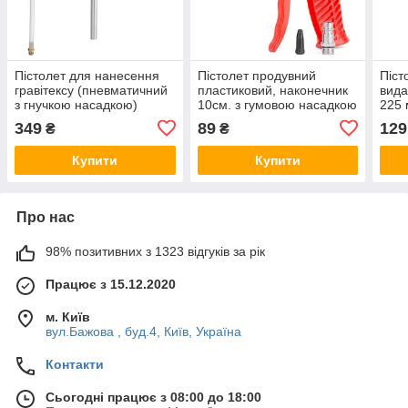
Пістолет для нанесення
Пістолет продувний
Піст
гравітексу (пневматичний
пластиковий, наконечник
вида
з гнучкою насадкою)
10см. з гумовою насадкою
225 
INTERTOOL [PT-0703]
INTERTOOL [PT-0805]
рук
349
89
129
₴
₴
[HT-
Купити
Купити
Про нас
98% позитивних з 1323 відгуків за рік
Працює з 15.12.2020
м. Київ
вул.Бажова , буд.4, Київ, Україна
Контакти
Сьогодні працює з 08:00 до 18:00