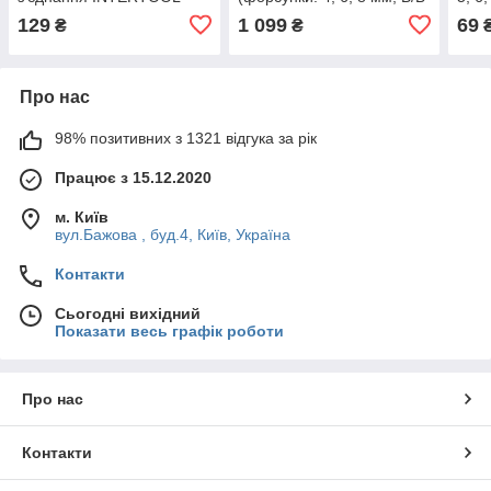
[PT-1866]
метал, 9000 мл, 3-6 бар)
SD-
129
1 099
69
₴
₴
INTERTOOL [PT-0403]
Про нас
98% позитивних з 1321 відгука за рік
Працює з 15.12.2020
м. Київ
вул.Бажова , буд.4, Київ, Україна
Контакти
Сьогодні вихідний
Показати весь графік роботи
Про нас
Контакти