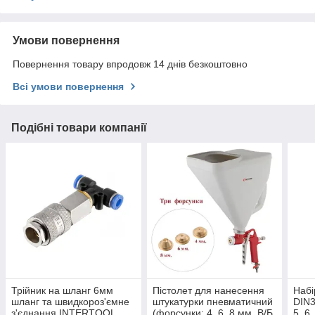
Умови повернення
Повернення товару впродовж 14 днів безкоштовно
Всі умови повернення
Подібні товари компанії
Трійник на шланг 6мм
Пістолет для нанесення
Набі
шланг та швидкороз'ємне
штукатурки пневматичний
DIN3
з'єднання INTERTOOL
(форсунки: 4, 6, 8 мм, В/Б
5, 6