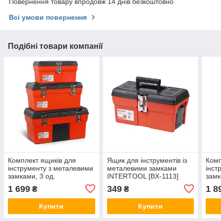
Повернення товару впродовж 14 днів безкоштовно
Всі умови повернення
Подібні товари компанії
Комплект ящиків для
Ящик для інструментів із
Комп
інструменту з металевими
металевими замками
інст
замками, 3 од.
INTERTOOL [BX-1113]
замк
13"/16,5"/19" INTERTOOL
23.5
1 699
349
1 8
₴
₴
BX-0006
Купити
Купити