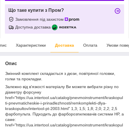
Що таке купити з Пром?
Замовлення під захистом
Доступна доставка
пис
Характеристики
Доставка
Оплата
Умови пове
Опис
Змінний комплект складається з дюзи, повітряної головки,
голки та прокладки.
Залежно від в'язкості матеріалу Ви можете вибрати різну по
діаметру форсунку
href="https://ua.intertool.ua/catalog/pnevmoinstrument/kraskopul
ti-pnevmaticheskie-i-prinadlezhnosti/remkomplekti-dlya-
kraskopultov/intertool-pt-2003.html" 1,3; 1,5; 1,8; 2,0; 2,2; 2,5
фарбопульта. Підходить до фарборозпилювачів системи HP, а
саме:
href="https://ua.intertool.ua/catalog/pnevmoinstrument/kraskopul