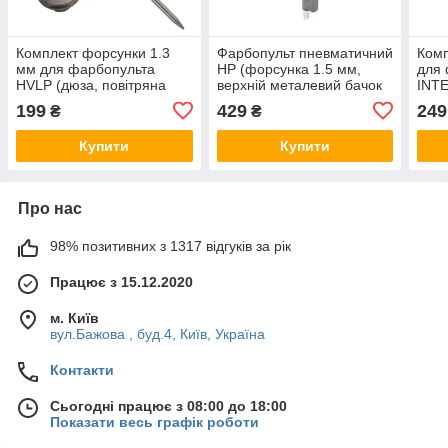
Комплект форсунки 1.3
Фарбопульт пневматичний
Комп
мм для фарбопульта
HP (форсунка 1.5 мм,
для 
HVLP (дюза, повітряна
верхній металевий бачок
INTE
головка, голка)
600 мл) INTERTOOL [PT-
199
429
249
₴
₴
INTERTOOL [PT-2000]
0205]
Купити
Купити
Про нас
98% позитивних з 1317 відгуків за рік
Працює з 15.12.2020
м. Київ
вул.Бажова , буд.4, Київ, Україна
Контакти
Сьогодні працює з 08:00 до 18:00
Показати весь графік роботи