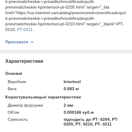
ti-pnevmaticheskie-i-prinadlezhnosti/kraskopulti-
pnevmaticheskie-hp/intertool-pt-0205.html" target="_bla
href="https://ua.intertool.ua/catalog/pnevmoinstrument/kraskopul
ti-pnevmaticheskie-i-prinadlezhnosti/kraskopulti-
pnevmaticheskie-hp/intertool-pt-0210.html" target="_blank">PT-
0210,
PT-0211
.
Приховати
Характеристики
Основні
Виробник
Intertool
Вага
0.083 кг
Користувальницькі характеристики
Діаметр форсунки
2 мм
Об'єм
0.000166 куб.м
Сумісність
підходить до PT- 0204, PT-
0205, PT- 0210, PT- 0211