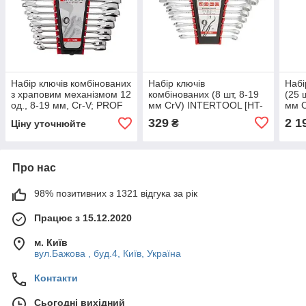
Набір ключів комбінованих
Набір ключів
Набі
з храповим механізмом 12
комбінованих (8 шт, 8-19
(25 
од., 8-19 мм, Cr-V; PROF
мм CrV) INTERTOOL [HT-
мм C
DIN3113 INTERTOOL XT-
1202]
1200
329
2 1
₴
Ціну уточнюйте
1305
Про нас
98% позитивних з 1321 відгука за рік
Працює з 15.12.2020
м. Київ
вул.Бажова , буд.4, Київ, Україна
Контакти
Сьогодні вихідний