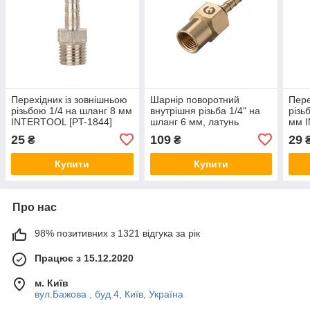
Перехідник із зовнішньою
Шарнір поворотний
Пере
різьбою 1/4 на шланг 8 мм
внутрішня різьба 1/4" на
різь
INTERTOOL [PT-1844]
шланг 6 мм, латунь
мм 
STORM INTERTOOL [PT-
25
109
29
₴
₴
2200]
Купити
Купити
Про нас
98% позитивних з 1321 відгука за рік
Працює з 15.12.2020
м. Київ
вул.Бажова , буд.4, Київ, Україна