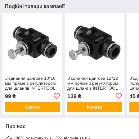
Подібні товари компанії
З'єднання цангове 10*10
З'єднання цангове 12*12
З'єд
мм пряме з регулятором
мм пряме з регулятором
полі
для шлангів INTERTOOL
для шлангів INTERTOOL
шлан
[PT-2398]
[PT-2399]
різь
99
139
45
₴
₴
2314
Купити
Купити
Про нас
98% позитивних з 1324 відгуків за рік