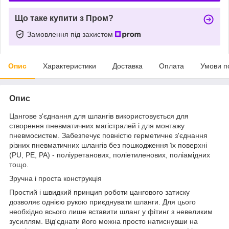
Що таке купити з Пром?
Замовлення під захистом
Опис
Характеристики
Доставка
Оплата
Умови п
Опис
Цангове з'єднання для шлангів використовується для
створення пневматичних магістралей і для монтажу
пневмосистем. Забезпечує повністю герметичне з'єднання
різних пневматичних шлангів без пошкодження їх поверхні
(PU, PE, PA) - поліуретанових, поліетиленових, поліамідних
тощо.
Зручна і проста конструкція
Простий і швидкий принцип роботи цангового затиску
дозволяє однією рукою приєднувати шланги. Для цього
необхідно всього лише вставити шланг у фітинг з невеликим
зусиллям. Від'єднати його можна просто натиснувши на