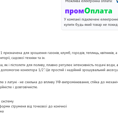
У компанії підключені електронн
купити будь-який товар не покид
 призначена для зрошення газонів, клумб, городів, теплиць, квітників, 
орії, садової техніки та ін.
, як і пістолети для поливу, плавно регулює інтенсивність подачі води,
 допомогою конектора 1/2". Це простий і надійний зрошувальний аксесу
тю з латуні - не схильна до впливу УФ-випромінювання, стійка до механ
йністю і довговічністю.
в систему
орми струменя від точкової до конічної
чна