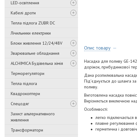
LED-освітлення
Кабелі дроти
Тепла підлога ZUBR DC
Лічильники електрики
Блоки живлення 12/24/48V
Опис товару
Зварювальне обладнання
Насадка для поливу GE-1421
ALCHIMICA Будівельна хімія
доріжок, прибудинкової терит
Терморегулятори
Дана розпилювальна насадка
Під'єднується до шланга за
Тепла підлога
поливу.
Квадрокоптери
Виготовлена насадка повніс
Вирізняється виключною наді
Спецодяг
Особливості:
Захист альтернативного
легко підключається 
живлення
плавне регулювання ф
герметична і довгові
Трансформатори