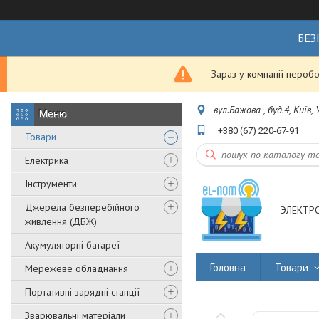
БЕЗ
Зараз у компанії неробо
вул.Бажова , буд.4, Київ,
+380 (67) 220-67-91
Товари
Електрика
Інструменти
Джерела безперебійного
ЭЛЕКТР
живлення (ДБЖ)
Акумуляторні батареї
Головна
Товари
Мережеве обладнання
Портативні зарядні станції
Зварювальні матеріали