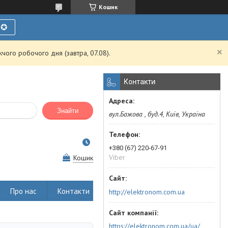
Кошик
Ї✪
чого робочого дня (завтра, 07.08).
Контакти
Знайти
вул.Бажова , буд.4, Київ, Україна
+380 (67) 220-67-91
Viber
Кошик
Про нас
Контакти
http://elektronom.com.ua
https://elektronom.com.ua/ua/