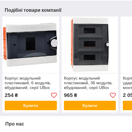
Подібні товари компанії
Корпус модульний
Корпус модульний
Корп
пластиковий, 6 модулів,
пластиковий, 36 модулів,
удар
вбудований, серії UBox
вбудований, серії UBox
мон
непр
254
965
2 0
₴
₴
40*5
Купити
Купити
Про нас