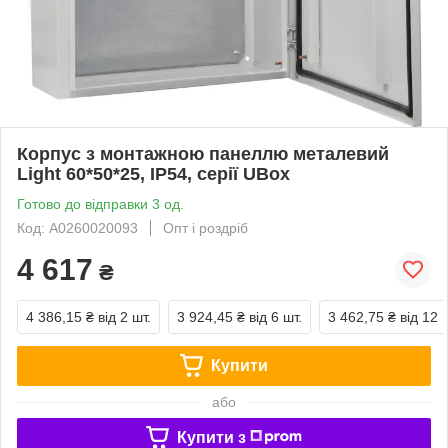
Корпус з монтажною панеллю металевий
Light 60*50*25, IP54, серії UBox
Готово до відправки 3 од.
Код: A0260020093
Опт і роздріб
4 617
₴
4 386,15 ₴
від 2 шт.
3 924,45 ₴
від 6 шт.
3 462,75 ₴
від 12 
Купити
або
Купити з