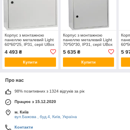
Корпус з монтажною
Корпус з монтажною
Корп
панеллю металевий Light
панеллю металевий Light
пан
60*60*25, IP31, серії UBox
70*50*30, IP31, серії UBox
60*5
4 493
5 635
5 9
₴
₴
Купити
Купити
Про нас
98% позитивних з 1324 відгуків за рік
Працює з 15.12.2020
м. Київ
вул.Бажова , буд.4, Київ, Україна
Контакти