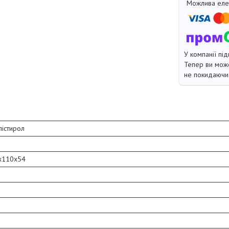
У компанії під
Тепер ви може
не покидаючи 
лістирол
0x110x54