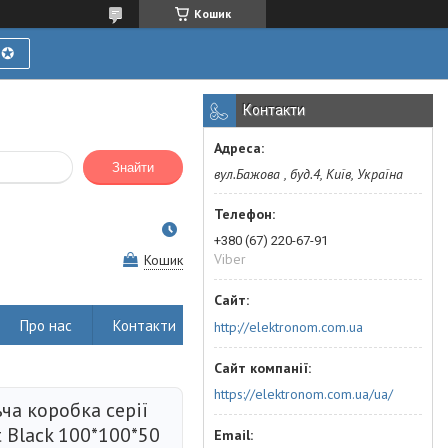
Кошик
Ї✪
Контакти
Знайти
вул.Бажова , буд.4, Київ, Україна
+380 (67) 220-67-91
Viber
Кошик
Про нас
Контакти
http://elektronom.com.ua
https://elektronom.com.ua/ua/
ча коробка серії
 Black 100*100*50