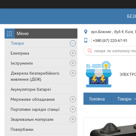
БЕЗ
вул.Бажова , буд.4, Київ,
+380 (67) 220-67-91
Товари
Електрика
Інструменти
Джерела безперебійного
ЭЛЕКТР
живлення (ДБЖ)
Акумуляторні батареї
Головна
Товари
Мережеве обладнання
Портативні зарядні станції
Зварювальні матеріали
Повербанки