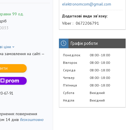
elektronomcom@gmail.com
правки 99 од.
дріб
Viber
0672206791
0033
Графік роботи
ві ціни
ма замовлення на сайті —
Понеділок
08:00
18:00
Вівторок
08:00
18:00
пити
Середа
08:00
18:00
Четвер
08:00
18:00
Пʼятниця
08:00
18:00
Субота
Вихідний
20-67-91
Неділя
Вихідний
повернення
гом 14 днів
безкоштовно