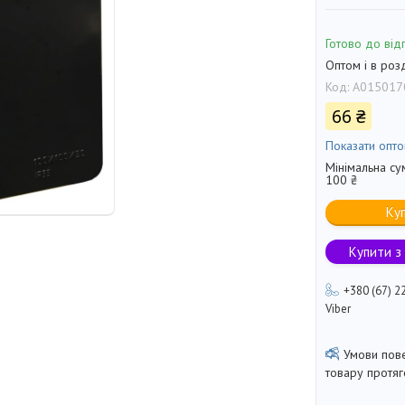
Готово до від
Оптом і в роз
Код:
A015017
66 ₴
Показати опто
Мінімальна су
100 ₴
Ку
Купити з
+380 (67) 2
Viber
товару протя