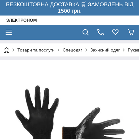
БЕЗКОШТОВНА ДОСТАВКА 🛒 ЗАМОВЛЕНЬ ВІД
1500 грн.
ЭЛЕКТРОНОМ
Товари та послуги
Спецодяг
Захисний одяг
Рукав