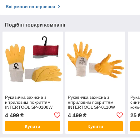
Всі умови повернення
Подібні товари компанії
Рукавичка захисна з
Рукавичка захисна з
Рука
нітриловим покриттям
нітриловим покриттям
синт
INTERTOOL SP-0108W
INTERTOOL SP-0110W
коль
покр
4 499
4 499
25
₴
₴
коль
SP-
Купити
Купити