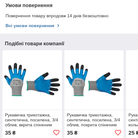
Умови повернення
Повернення товару впродовж 14 днів безкоштовно
Всі умови повернення
Подібні товари компанії
Рукавичка трикотажна,
Рукавичка трикотажна,
Рука
синтетична, посилена, 3/4
синтетична, посилена, 3/4
синт
облив, вкрита спіненим
облив, покрита спіненим
коль
латексом синього кольору,
латексом синього кольору,
покр
35
35
25
₴
₴
покриття
покриття
SP-