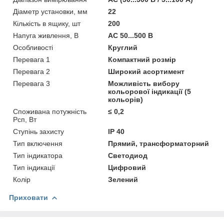
Діаметр установки, мм
22
Кількість в ящику, шт
200
Напуга живлення, В
AC 50...500 B
Особливості
Круглий
Перевага 1
Компактний розмір
Перевага 2
Широкий асортимент
Перевага 3
Можливість вибору
кольорової індикації (5
кольорів)
Споживана потужність
≤ 0,2
Рсп, Вт
Ступінь захисту
IP 40
Тип включення
Прямий, трансформаторний
Тип індикатора
Светодиод
Тип індикації
Цифровий
Колір
Зелений
Приховати