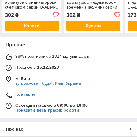
арматура с индикатором-
арматура с индикатором
з ін
счетчиком серии U-ADM-С
времени (час/мин) серии
U-AD
ᴓ22мм, круглая, зеленая
U-ADM-Hr ᴓ22мм,
чер
302
302
173
₴
₴
АСКО-УКРЕМ
круглая, зеленая АСКО-
A01
A0190010184
УКРЕМ
Купити
Купити
Про нас
98% позитивних з 1324 відгуків за рік
Працює з 15.12.2020
м. Київ
вул.Бажова , буд.4, Київ, Україна
Контакти
Сьогодні працює з 08:00 до 18:00
Показати весь графік роботи
Про нас