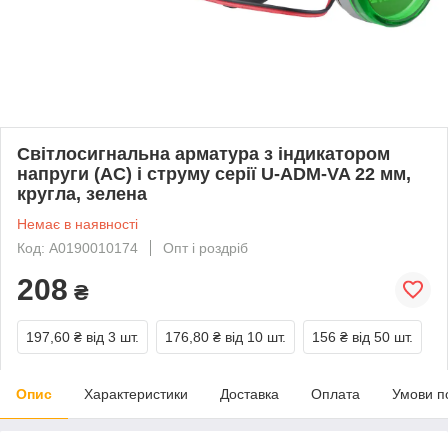
Світлосигнальна арматура з індикатором
напруги (АС) і струму серії U-ADM-VA 22 мм,
кругла, зелена
Немає в наявності
Код: A0190010174
Опт і роздріб
208
₴
197,60 ₴
від 3 шт.
176,80 ₴
від 10 шт.
156 ₴
від 50 шт.
Опис
Характеристики
Доставка
Оплата
Умови п