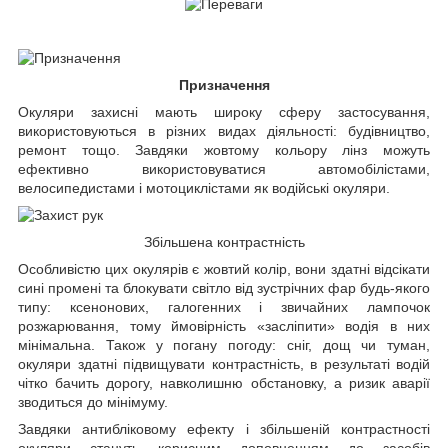
Призначення
Окуляри захисні мають широку сферу застосування,
використовуються в різних видах діяльності: будівництво,
ремонт тощо. Завдяки жовтому кольору лінз можуть
ефективно використовуватися автомобілістами,
велосипедистами і мотоциклістами як водійські окуляри.
Збільшена контрастність
Особливістю цих окулярів є жовтий колір, вони здатні відсікати
сині промені та блокувати світло від зустрічних фар будь-якого
типу: ксенонових, галогенних і звичайних лампочок
розжарювання, тому ймовірність «засліпити» водія в них
мінімальна. Також у погану погоду: сніг, дощ чи туман,
окуляри здатні підвищувати контрастність, в результаті водій
чітко бачить дорогу, навколишню обстановку, а ризик аварії
зводиться до мінімуму.
Завдяки антибліковому ефекту і збільшеній контрастності
окуляри стануть корисним доповненням до засобів