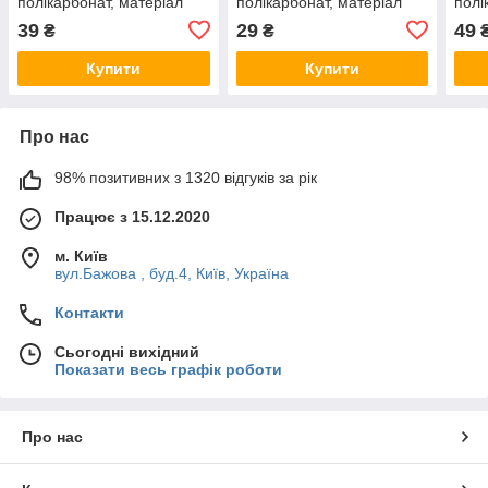
полікарбонат, матеріал
полікарбонат, матеріал
полі
дужок полікарбонат,
дужок полікарбонат,
чорн
39
29
49
₴
₴
захист від удару, оптичний
захист від удару
нейл
INTERTOOL
Купити
Купити
Про нас
98% позитивних з 1320 відгуків за рік
Працює з 15.12.2020
м. Київ
вул.Бажова , буд.4, Київ, Україна
Контакти
Сьогодні вихідний
Показати весь графік роботи
Про нас