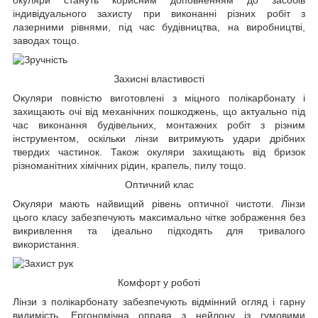
індивідуального захисту при виконанні різних робіт з
лазерними рівнями, під час будівництва, на виробництві,
заводах тощо.
Захисні властивості
Окуляри повністю виготовлені з міцного полікарбонату і
захищають очі від механічних пошкоджень, що актуально під
час виконання будівельних, монтажних робіт з різним
інструментом, оскільки лінзи витримують удари дрібних
твердих частинок. Також окуляри захищають від бризок
різноманітних хімічних рідин, крапель, пилу тощо.
Оптичний клас
Окуляри мають найвищий рівень оптичної чистоти. Лінзи
цього класу забезпечують максимально чітке зображення без
викривлення та ідеально підходять для тривалого
використання.
Комфорт у роботі
Лінзи з полікарбонату забезпечують відмінний огляд і гарну
видимість. Ергономічна оправа з нейлону із гумовими