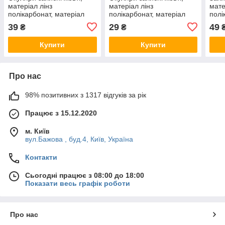
матеріал лінз
матеріал лінз
мате
полікарбонат, матеріал
полікарбонат, матеріал
полі
дужок полікарбонат,
дужок полікарбонат,
чорн
39
29
49
₴
₴
захист від удару, оптичний
захист від удару
нейл
INTERTOOL
Купити
Купити
Про нас
98% позитивних з 1317 відгуків за рік
Працює з 15.12.2020
м. Київ
вул.Бажова , буд.4, Київ, Україна
Контакти
Сьогодні працює з 08:00 до 18:00
Показати весь графік роботи
Про нас