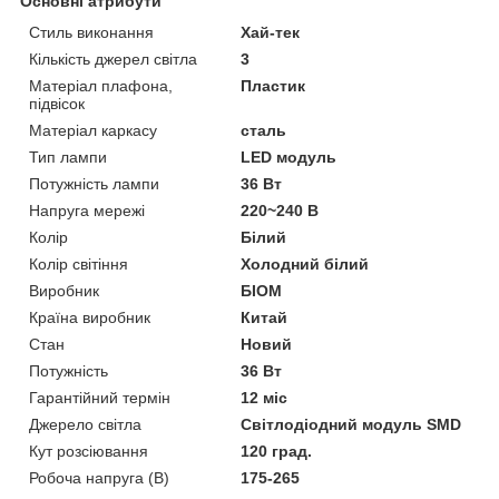
Основні атрибути
Стиль виконання
Хай-тек
Кількість джерел світла
3
Матеріал плафона,
Пластик
підвісок
Матеріал каркасу
сталь
Тип лампи
LED модуль
Потужність лампи
36 Вт
Напруга мережі
220~240 В
Колір
Білий
Колір світіння
Холодний білий
Виробник
БІОМ
Країна виробник
Китай
Стан
Новий
Потужність
36 Вт
Гарантійний термін
12 міс
Джерело світла
Світлодіодний модуль SMD
Кут розсіювання
120 град.
Робоча напруга (В)
175-265