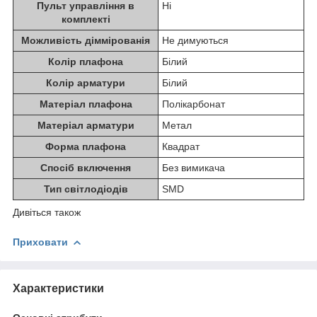
Пульт управління в
Ні
комплекті
Можливість діммірованія
Не димуються
Колір плафона
Білий
Колір арматури
Білий
Матеріал плафона
Полікарбонат
Матеріал арматури
Метал
Форма плафона
Квадрат
Спосіб включення
Без вимикача
Тип світлодіодів
SMD
Дивіться також
Приховати
Характеристики