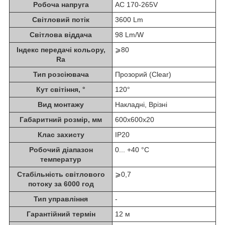
Робоча напруга
AC 170-265V
Світловий потік
3600 Lm
Світлова віддача
98 Lm/W
Індекс передачі кольору,
⩾80
Ra
Тип розсіювача
Прозорий (Clear)
Кут світіння, °
120°
Вид монтажу
Накладні, Врізні
Габаритний розмір, мм
600x600x20
Клас захисту
IP20
Робочий діапазон
0... +40 °C
температур
Стабільність світлового
⩾0,7
потоку за 6000 год
Тип управління
-
Гарантійний термін
12 м