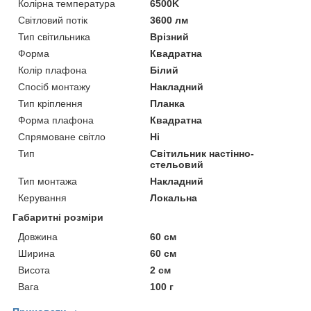
Колірна температура
6500K
Світловий потік
3600 лм
Тип світильника
Врізний
Форма
Квадратна
Колір плафона
Білий
Спосіб монтажу
Накладний
Тип кріплення
Планка
Форма плафона
Квадратна
Спрямоване світло
Ні
Тип
Світильник настінно-
стельовий
Тип монтажа
Накладний
Керування
Локальна
Габаритні розміри
Довжина
60 см
Ширина
60 см
Висота
2 см
Вага
100 г