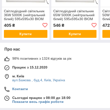
Світлодіодний світильник
Світлодіодний світильник
Світ
36W 5000K (нейтральний
65W 5000K (нейтральний
50W 
білий) 595x595x30 BIOM
білий) 595x595x30 BIOM
біли
ARM-3-600-36-5 Артикул:
ARM-3-600-65-5 Артикул:
ARM-
405
546
472
₴
₴
00-00025500
00-00025503
00-
Купити
Купити
Про нас
98% позитивних з 1324 відгуків за рік
Працює з 15.12.2020
м. Київ
вул.Бажова , буд.4, Київ, Україна
Контакти
Сьогодні працює з 08:00 до 18:00
Показати весь графік роботи