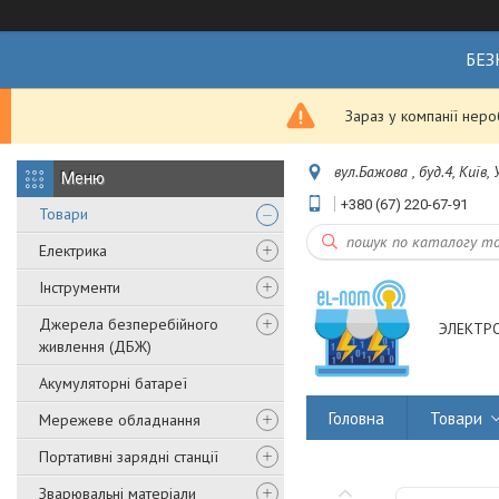
БЕЗ
Зараз у компанії нер
вул.Бажова , буд.4, Київ,
+380 (67) 220-67-91
Товари
Електрика
Інструменти
Джерела безперебійного
ЭЛЕКТР
живлення (ДБЖ)
Акумуляторні батареї
Головна
Товари
Мережеве обладнання
Портативні зарядні станції
Зварювальні матеріали