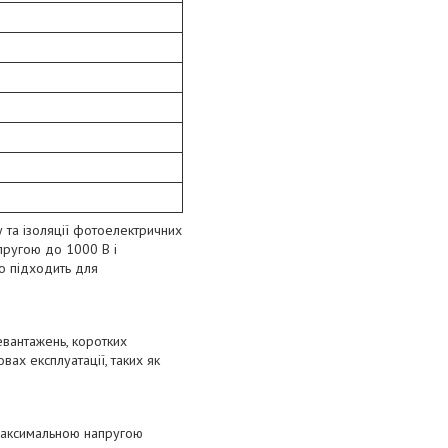
 та ізоляції фотоелектричних
апругою до 1000 В і
о підходить для
евантажень, коротких
вах експлуатації, таких як
 максимальною напругою