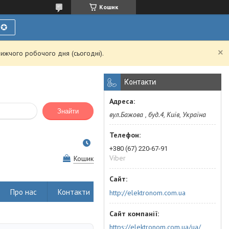
Кошик
Ї✪
ижчого робочого дня (сьогодні).
Контакти
Знайти
вул.Бажова , буд.4, Київ, Україна
+380 (67) 220-67-91
Viber
Кошик
Про нас
Контакти
http://elektronom.com.ua
https://elektronom.com.ua/ua/