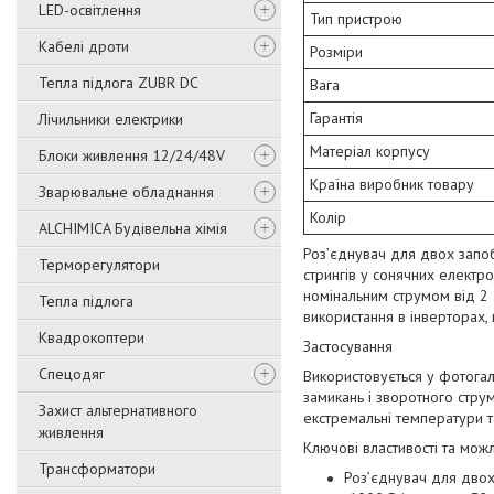
LED-освітлення
Тип пристрою
Кабелі дроти
Розміри
Тепла підлога ZUBR DC
Вага
Гарантія
Лічильники електрики
Матеріал корпусу
Блоки живлення 12/24/48V
Країна виробник товару
Зварювальне обладнання
Колір
ALCHIMICA Будівельна хімія
Роз’єднувач для двох запо
Терморегулятори
стрингів у сонячних електр
номінальним струмом від 2 
Тепла підлога
використання в інверторах,
Квадрокоптери
Застосування
Спецодяг
Використовується у фотогал
замикань і зворотного струм
Захист альтернативного
екстремальні температури та
живлення
Ключові властивості та можл
Трансформатори
Роз’єднувач для двох