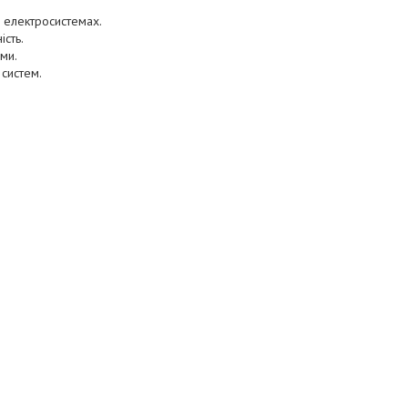
х електросистемах.
ість.
ми.
систем.