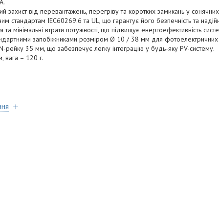
А.
й захист від перевантажень, перегріву та коротких замикань у сонячни
м стандартам IEC60269.6 та UL, що гарантує його безпечність та надійн
 та мінімальні втрати потужності, що підвищує енергоефективність систе
андартними запобіжниками розміром Ø 10 / 38 мм для фотоелектричних 
N-рейку 35 мм, що забезпечує легку інтеграцію у будь-яку PV-систему.
, вага – 120 г.
ння