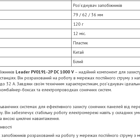
Роз’єднувач запобіжників
79 / 62 / 36 мм
120 г
12 міс.
Пластик
Китай
Білий
біжників
Leader PV0191-2P DC 1000 V
– надійний компонент для захисту
останціях. Він розрахований на роботу в мережах постійного струму з н
до 32 А. Завдяки своїм технічним характеристикам, роз’єднувач ідеальн
 комбайнер-боксах та електропроводках сонячних систем.
ьванічних системах для ефективного захисту сонячних панелей від пер
у. Він забезпечує стабільну роботу електромережі навіть у складних умо
 високі циклічні навантаження.
ивості
 запобіжників розрахований на роботу у мережах постійного струму з