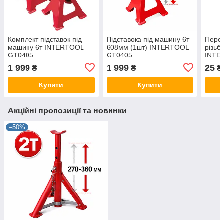
Комплект підставок під
Підставока під машину 6т
Пере
машину 6т INTERTOOL
608мм (1шт) INTERTOOL
різь
GT0405
GT0405
INTE
1 999
1 999
25
₴
₴
Купити
Купити
Акційні пропозиції та новинки
–50%