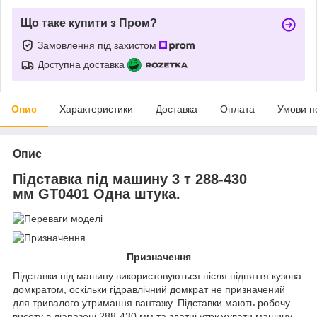
Що таке купити з Пром?
Замовлення під захистом
Доступна доставка
Опис
Характеристики
Доставка
Оплата
Умови п
Опис
Підставка під машину 3 т 288-430
мм GT0401
Одна штука.
Призначення
Підставки під машину використовуються після підняття кузова
домкратом, оскільки гідравлічний домкрат не призначений
для тривалого утримання вантажу. Підставки мають робочу
висоту в діапазоні 288-430 мм та здатні утримувати машину