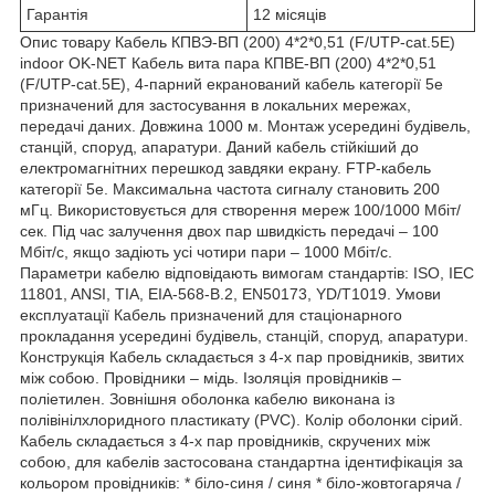
Гарантія
12 місяців
Опис товару Кабель КПВЭ-ВП (200) 4*2*0,51 (F/UTP-cat.5Е)
indoor OK-NET Кабель вита пара КПВЕ-ВП (200) 4*2*0,51
(F/UTP-cat.5Е), 4-парний екранований кабель категорії 5е
призначений для застосування в локальних мережах,
передачі даних. Довжина 1000 м. Монтаж усередині будівель,
станцій, споруд, апаратури. Даний кабель стійкіший до
електромагнітних перешкод завдяки екрану. FTP-кабель
категорії 5е. Максимальна частота сигналу становить 200
мГц. Використовується для створення мереж 100/1000 Мбіт/
сек. Під час залучення двох пар швидкість передачі – 100
Мбіт/с, якщо задіють усі чотири пари – 1000 Мбіт/с.
Параметри кабелю відповідають вимогам стандартів: ISO, IEC
11801, ANSI, TIA, EIA-568-B.2, EN50173, YD/T1019. Умови
експлуатації Кабель призначений для стаціонарного
прокладання усередині будівель, станцій, споруд, апаратури.
Конструкція Кабель складається з 4-х пар провідників, звитих
між собою. Провідники – мідь. Ізоляція провідників –
поліетилен. Зовнішня оболонка кабелю виконана із
полівінілхлоридного пластикату (PVC). Колір оболонки сірий.
Кабель складається з 4-х пар провідників, скручених між
собою, для кабелів застосована стандартна ідентифікація за
кольором провідників: * біло-синя / синя * біло-жовтогаряча /