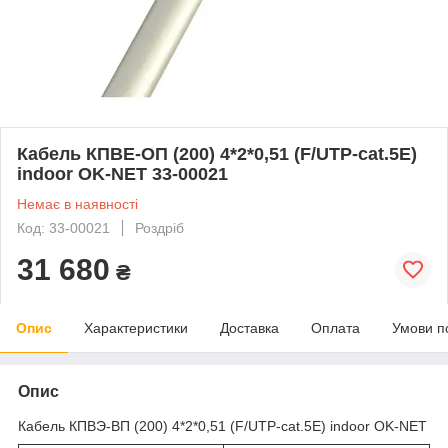
Кабель КПВЕ-ОП (200) 4*2*0,51 (F/UTP-cat.5Е)
indoor OK-NET 33-00021
Немає в наявності
Код: 33-00021
Роздріб
31 680
₴
Опис
Характеристики
Доставка
Оплата
Умови п
Опис
Кабель КПВЭ-ВП (200) 4*2*0,51 (F/UTP-cat.5Е) indoor OK-NET