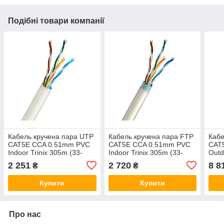
Подібні товари компанії
Кабель кручена пара UTP
Кабель кручена пара FTP
Кабе
CAT5E CCA 0.51mm PVC
CAT5E CCA 0.51mm PVC
CAT
Indoor Trinix 305m (33-
Indoor Trinix 305m (33-
Outd
00187)
00190)
дріт
2 251
2 720
8 8
₴
₴
(33-
Купити
Купити
Про нас