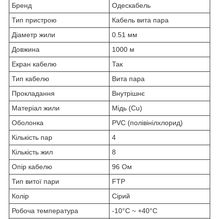
Бренд
Одескабель
Тип пристрою
Кабель вита пара
Діаметр жили
0.51 мм
Довжина
1000 м
Екран кабелю
Так
Тип кабелю
Вита пара
Прокладання
Внутрішнє
Матеріал жили
Мідь (Cu)
Оболонка
PVC (полівінілхлорид)
Кількість пар
4
Кількість жил
8
Опір кабелю
96 Ом
Тип витої пари
FTP
Колір
Сірий
Робоча температура
-10°C ~ +40°C