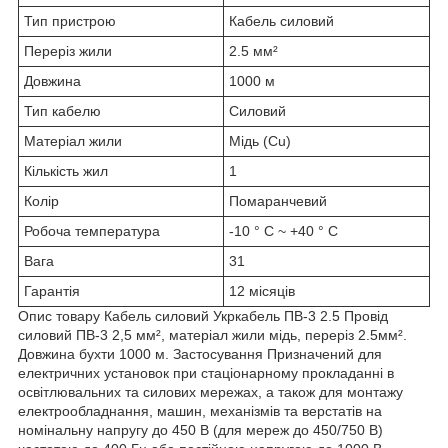
Тип пристрою
Кабель силовий
Переріз жили
2.5 мм²
Довжина
1000 м
Тип кабелю
Силовий
Матеріал жили
Мідь (Cu)
Кількість жил
1
Колір
Помаранчевий
Робоча температура
-10 ° C ~ +40 ° C
Вага
31
Гарантія
12 місяців
Опис товару Кабель силовий Укркабель ПВ-3 2.5 Провід
силовий ПВ-3 2,5 мм², матеріал жили мідь, переріз 2.5мм².
Довжина бухти 1000 м. Застосування Призначений для
електричних установок при стаціонарному прокладанні в
освітлювальних та силових мережах, а також для монтажу
електрообладнання, машин, механізмів та верстатів на
номінальну напругу до 450 В (для мереж до 450/750 В)