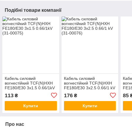
Подібні товари компанії
Кабель силовий
Кабель силовий
Кабе
вогнестійкий TCF(N)HXH
вогнестійкий TCF(N)HXH
вогн
FE180/E30 3x1.5 0.66/1kV
FE180/E30 3x2.5 0.66/1 kV
FE18
(31-00075)
(31-00076)
(31-
113
176
85
₴
₴
Купити
Купити
Про нас