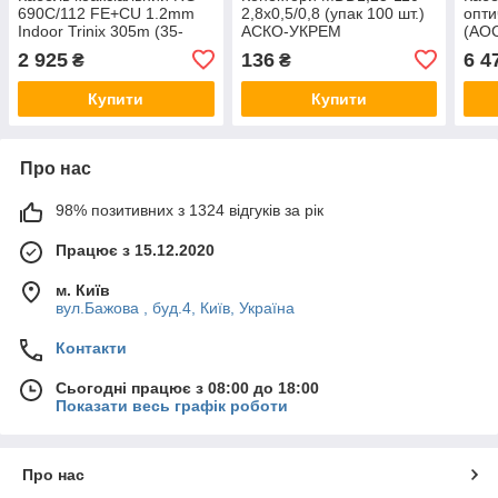
690C/112 FE+CU 1.2mm
2,8x0,5/0,8 (упак 100 шт.)
опти
Indoor Trinix 305m (35-
АСКО-УКРЕМ
(AO
00038)
(A0060020012)
001
2 925
136
6 4
₴
₴
Купити
Купити
Про нас
98% позитивних з 1324 відгуків за рік
Працює з 15.12.2020
м. Київ
вул.Бажова , буд.4, Київ, Україна
Контакти
Сьогодні працює з 08:00 до 18:00
Показати весь графік роботи
Про нас