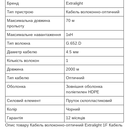
Бренд
Extralight
Тип пристрою
Кабель волоконно-оптичний
Максимальна довжина
70 м
прольоту
Максимальне навантаження
1кН
Тип волокна
G.652.D
Діаметр кабелю
4.5 мм
Кількість волокон
1
Довжина
2000 м
Тип кабелю
Оптичний
Оболонка
Зовнішня оболонка
поліетилен HDPE
Силовий елемент
Пруток склопластиковий
Колір
Чорний
Гарантія
12 місяців
Опис товару Кабель волоконно-оптичний Extralight 1F Кабель