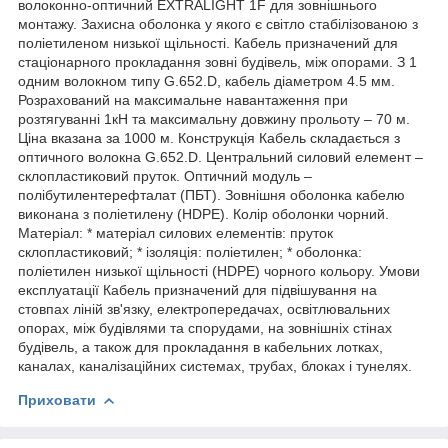
волоконно-оптичний EXTRALIGHT 1F для зовнішнього
монтажу. Захисна оболонка у якого є світло стабілізованою з
поліетиленом низької щільності. Кабель призначений для
стаціонарного прокладання зовні будівель, між опорами. З 1
одним волокном типу G.652.D, кабель діаметром 4.5 мм.
Розрахований на максимальне навантаження при
розтягуванні 1кН та максимальну довжину прольоту – 70 м.
Ціна вказана за 1000 м. Конструкція Кабель складається з
оптичного волокна G.652.D. Центральний силовий елемент –
склопластиковий пруток. Оптичний модуль –
полібутилентерефталат (ПБТ). Зовнішня оболонка кабелю
виконана з поліетилену (HDPE). Колір оболонки чорний.
Матеріал: * матеріал силових елементів: пруток
склопластиковий; * ізоляція: поліетилен; * оболонка:
поліетилен низької щільності (HDPE) чорного кольору. Умови
експлуатації Кабель призначений для підвішування на
стовпах ліній зв'язку, електропередачах, освітлювальних
опорах, між будівлями та спорудами, на зовнішніх стінах
будівель, а також для прокладання в кабельних лотках,
каналах, каналізаційних системах, трубах, блоках і тунелях.
Приховати