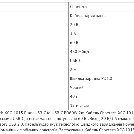
Choetech
Кабель заряджання
20 В
3 А
60 Вт
480 Мбіт/с
USB-C
2 м
Швидка зарядка PD3.0
Чорний
40 г
12 місяців
ch ХСС-1015 Black USB-C to USB-C PD60W 2m Кабель Choetech XCC-10
мами USB-C, з максимальною потужністю 60 Вт. Вихід 20 В/3 А (макс.). 
дарту USB 2.0. Кабель підтримує технологію швидкого заряджання Power
номанітних мобільних пристроїв. Застосування Кабель Choetech XCC-101