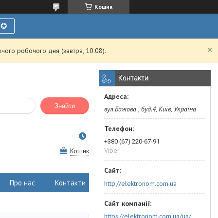
Кошик
Ї✪
чого робочого дня (завтра, 10.08).
Контакти
Знайти
вул.Бажова , буд.4, Київ, Україна
+380 (67) 220-67-91
Viber
Кошик
Про нас
Контакти
http://elektronom.com.ua
https://elektronom.com.ua/ua/