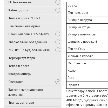
LED-освітлення
Бренд
Кабелі дроти
Тип пристрою
Тепла підлога ZUBR DC
Вихідна напруга
Лічильники електрики
Вихідний струм
Блоки живлення 12/24/48V
Вихідна потужність
Швидкість передачі
Зварювальне обладнання
Тип роз'єму
ALCHIMICA Будівельна хімія
Довжина кабелю
Терморегулятори
Особливості
Тепла підлога
Колір
Квадрокоптери
Вага
Спецодяг
Гарантія
Захист альтернативного
Опис товару Кабель Choete
живлення
довжиною 2 м з двома роз’є
480 Мбіт/с, підтримка стан
Трансформатори
ефективну зарядку для різ