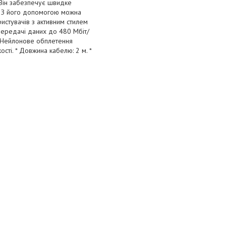
 Він забезпечує швидке
в. З його допомогою можна
истувачів з активним стилем
ь передачі даних до 480 Мбіт/
 * Нейлонове обплетення
сті. * Довжина кабелю: 2 м. *