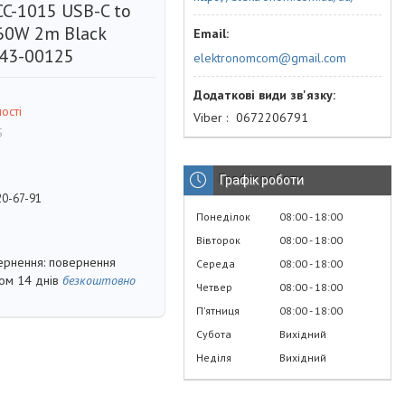
C-1015 USB-C to
60W 2m Black
 43-00125
elektronomcom@gmail.com
ості
Viber
0672206791
5
Графік роботи
20-67-91
Понеділок
08:00
18:00
Вівторок
08:00
18:00
повернення
Середа
08:00
18:00
гом 14 днів
безкоштовно
Четвер
08:00
18:00
Пʼятниця
08:00
18:00
Субота
Вихідний
Неділя
Вихідний