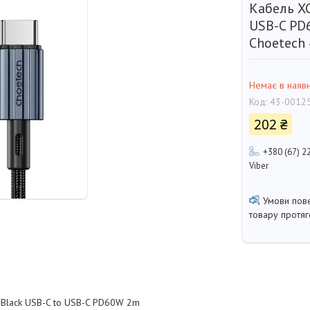
Кабель XC
USB-C PD
Choetech
Немає в наявн
Код:
43-0012
202 ₴
+380 (67) 2
Viber
товару протя
 Black USB-C to USB-C PD60W 2m