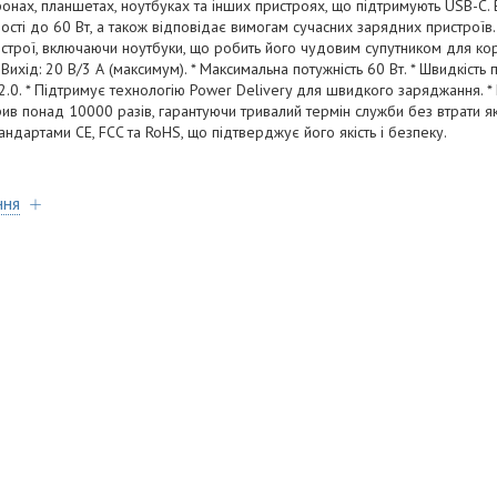
онах, планшетах, ноутбуках та інших пристроях, що підтримують USB-C.
сті до 60 Вт, а також відповідає вимогам сучасних зарядних пристрої
строї, включаючи ноутбуки, що робить його чудовим супутником для кор
* Вихід: 20 В/3 А (максимум). * Максимальна потужність 60 Вт. * Швидкіст
 2.0. * Підтримує технологію Power Delivery для швидкого заряджання.
рив понад 10000 разів, гарантуючи тривалий термін служби без втрати яко
ндартами CE, FCC та RoHS, що підтверджує його якість і безпеку.
ння