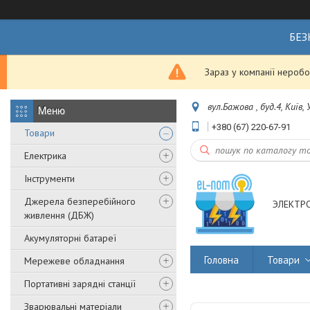
БЕЗ
Зараз у компанії неробо
вул.Бажова , буд.4, Київ,
+380 (67) 220-67-91
Товари
Електрика
Інструменти
Джерела безперебійного
ЭЛЕКТР
живлення (ДБЖ)
Акумуляторні батареї
Головна
Товари
Мережеве обладнання
Портативні зарядні станції
Зварювальні матеріали