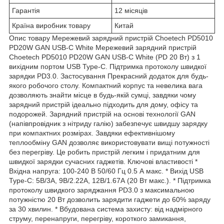
Гарантія
12 місяців
Країна виробник товару
Китай
Опис товару Мережевий зарядний пристрій Choetech PD5010
PD20W GAN USB-C White Мережевий зарядний пристрій
Choetech PD5010 PD20W GAN USB-C White (PD 20 Вт) з 1
вихідним портом USB Type-C. Підтримка протоколу швидкої
зарядки PD3.0. Застосування Прекрасний додаток для будь-
якого робочого столу. Компактний корпус та невелика вага
дозволяють знайти місце в будь-якій сумці, завдяки чому
зарядний пристрій ідеально підходить для дому, офісу та
подорожей. Зарядний пристрій на основі технології GAN
(напівпровідник з нітриду галію) забезпечує швидшу зарядку
при компактних розмірах. Завдяки ефективнішому
теплообміну GAN дозволяє використовувати вищі потужності
без перегріву. Це робить пристрій легким і придатним для
швидкої зарядки сучасних гаджетів. Ключові властивості *
Вхідна напруга: 100-240 В 50/60 Гц 0.5 А макс. * Вихід USB
Type-C: 5В/3А, 9В/2.22А, 12В/1.67А (20 Вт макс.). * Підтримка
протоколу швидкого заряджання PD3.0 з максимальною
потужністю 20 Вт дозволить зарядити гаджети до 60% заряду
за 30 хвилин. * Вбудована система захисту: від надмірного
струму, перенапруги, перегріву, короткого замикання,