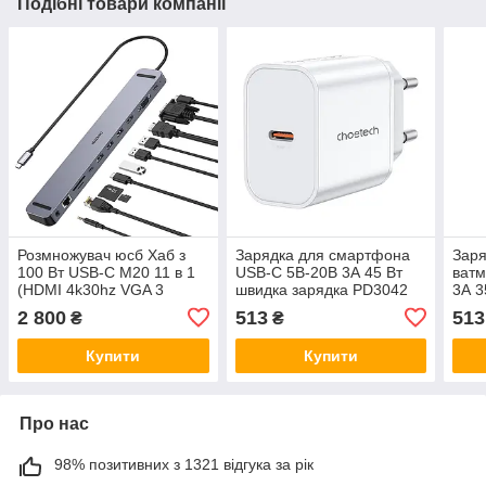
Подібні товари компанії
Розмножувач юсб Хаб з
Зарядка для смартфона
Заря
100 Вт USB-C M20 11 в 1
USB-C 5В-20В 3А 45 Вт
ватм
(HDMI 4k30hz VGA 3
швидка зарядка PD3042
3А 3
USB3.0 RJ45 SD-TF Card
PD45W wall charger White
PD6
2 800
513
513
₴
₴
Reader USB-C PD 3.5 мм)
Choetech 43-00156
Disp
Choetech 43-00154
43-0
Купити
Купити
Про нас
98% позитивних з 1321 відгука за рік