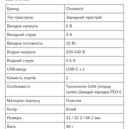
Бренд
Choetech
Тип пристрою
Зарядний пристрій
Вихідна напруга
5 В
Вихідний струм
3 А
Вихідна потужність
20 Вт
Вхідна напруга
100-240 В
Вхідний струм
0.5 А
USB-вихід
USB-C x 1
Кількість портів
1
Особливості
Технологія GAN (нітрид
галію),Швидка зарядка PD3.0
Матеріал корпусу
Пластик
Колір
Білий
Розміри
31 / 32.2 / 68.2 мм
Вага
48 г