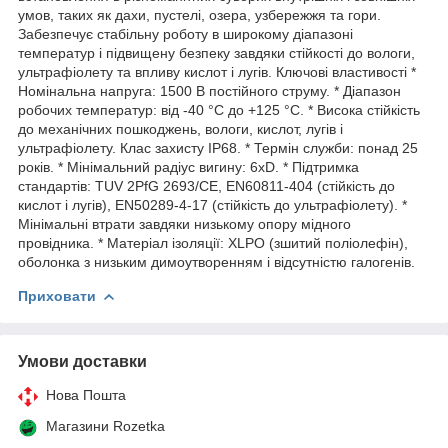
умов, таких як дахи, пустелі, озера, узбережжя та гори.
Забезпечує стабільну роботу в широкому діапазоні
температур і підвищену безпеку завдяки стійкості до вологи,
ультрафіолету та впливу кислот і лугів. Ключові властивості *
Номінальна напруга: 1500 В постійного струму. * Діапазон
робочих температур: від -40 °С до +125 °С. * Висока стійкість
до механічних пошкоджень, вологи, кислот, лугів і
ультрафіолету. Клас захисту IP68. * Термін служби: понад 25
років. * Мінімальний радіус вигину: 6xD. * Підтримка
стандартів: TUV 2PfG 2693/CE, EN60811-404 (стійкість до
кислот і лугів), EN50289-4-17 (стійкість до ультрафіолету). *
Мінімальні втрати завдяки низькому опору мідного
провідника. * Матеріал ізоляції: XLPO (зшитий поліолефін),
оболонка з низьким димоутворенням і відсутністю галогенів.
Приховати
Умови доставки
Нова Пошта
Магазини Rozetka