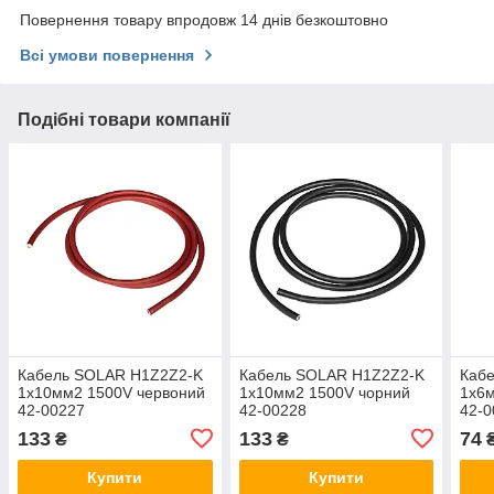
Повернення товару впродовж 14 днів безкоштовно
Всі умови повернення
Подібні товари компанії
Кабель SOLAR H1Z2Z2-K
Кабель SOLAR H1Z2Z2-K
Каб
1x10мм2 1500V червоний
1x10мм2 1500V чорний
1x6
42-00227
42-00228
42-0
133
133
74
₴
₴
Купити
Купити