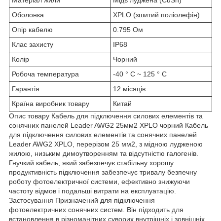
Оболонка
XPLO (зшитий поліолефін)
Опір кабелю
0.795 Ом
Клас захисту
IP68
Колір
Чорний
Робоча температура
-40 ° C ~ 125 ° C
Гарантія
12 місяців
Країна виробник товару
Китай
Опис товару Кабель для підключення силових елементів та
сонячних панелей Leader AWG2 25мм2 XPLO чорний Кабель
для підключення силових елементів та сонячних панелей
Leader AWG2 XPLO, перерізом 25 мм2, з мідною лудженою
жилою, низьким димоутворенням та відсутністю галогенів.
Гнучкий кабель, який забезпечує стабільну хорошу
продуктивність підключення забезпечує тривалу безпечну
роботу фотоелектричної системи, ефективно знижуючи
частоту відмов і подальші витрати на експлуатацію.
Застосування Призначений для підключення
фотоелектричних сонячних систем. Він підходить для
встановлення в різноманітних суворих внутрішніх і зовнішніх