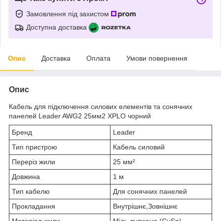
Замовлення під захистом
Доступна доставка
Опис
Доставка
Оплата
Умови повернення
Опис
Кабель для підключення силових елементів та сонячних
панелей Leader AWG2 25мм2 XPLO чорний
Бренд
Leader
Тип пристрою
Кабель силовий
Переріз жили
25 мм²
Довжина
1 м
Тип кабелю
Для сонячних панелей
Прокладання
Внутрішнє,Зовнішнє
Матеріал жили
Мідь луджена (CuSn)