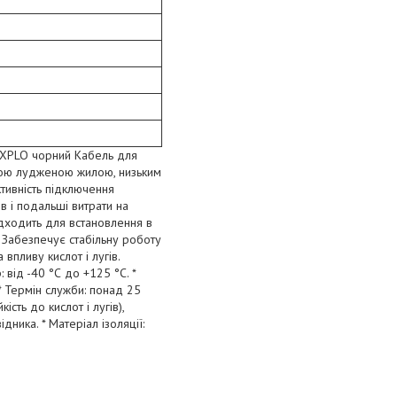
 XPLO чорний Кабель для
ною лудженою жилою, низьким
тивність підключення
 і подальші витрати на
ідходить для встановлення в
и. Забезпечує стабільну роботу
впливу кислот і лугів.
 від -40 °С до +125 °С. *
 * Термін служби: понад 25
сть до кислот і лугів),
дника. * Матеріал ізоляції: