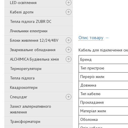
LED-освітлення
Кабелі дроти
Тепла підлога ZUBR DC
Лічильники електрики
Опис товару
Блоки живлення 12/24/48V
Зварювальне обладнання
Кабель для підключення си
ALCHIMICA Будівельна хімія
Бренд
Тип пристрою
Терморегулятори
Переріз жили
Тепла підлога
Довжина
Квадрокоптери
Тип кабелю
Спецодяг
Прокладання
Захист альтернативного
Матеріал жили
живлення
Оболонка
Трансформатори