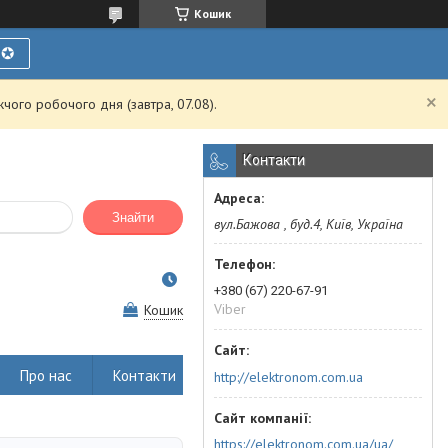
Кошик
Ї✪
чого робочого дня (завтра, 07.08).
Контакти
Знайти
вул.Бажова , буд.4, Київ, Україна
+380 (67) 220-67-91
Viber
Кошик
Про нас
Контакти
http://elektronom.com.ua
https://elektronom.com.ua/ua/