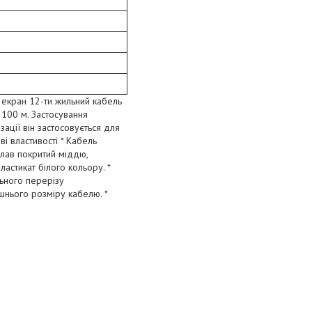
екран 12-ти жильний кабель
 100 м. Застосування
зації він застосовується для
і властивості * Кабель
плав покритий міддю,
астикат білого кольору. *
льного перерізу
шнього розміру кабелю. *