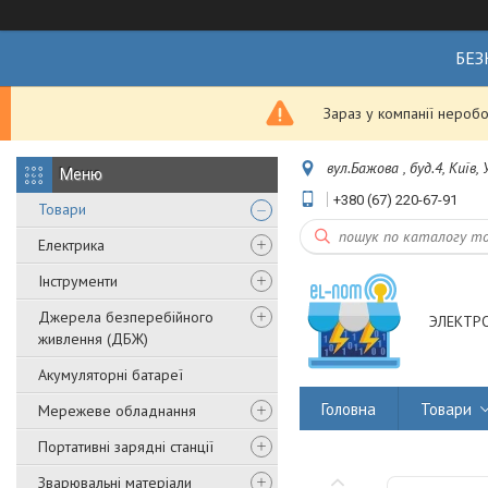
БЕЗ
Зараз у компанії неробо
вул.Бажова , буд.4, Київ,
+380 (67) 220-67-91
Товари
Електрика
Інструменти
Джерела безперебійного
ЭЛЕКТР
живлення (ДБЖ)
Акумуляторні батареї
Головна
Товари
Мережеве обладнання
Портативні зарядні станції
Зварювальні матеріали