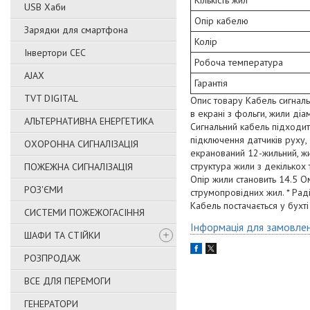
Кількість жил
USB Хаби
Опір кабелю
Зарядки для смартфона
Колір
Інвертори СЕС
Робоча температура
AJAX
Гарантія
TVT DIGITAL
Опис товару Кабель сигнал
в екрані з фольги, жили ді
АЛЬТЕРНАТИВНА ЕНЕРГЕТИКА
Сигнальний кабель підходить
підключення датчиків руху,
ОХОРОННА СИГНАЛІЗАЦІЯ
екранований 12-жильний, жи
структура жили з декількох 
ПОЖЕЖНА СИГНАЛІЗАЦІЯ
Опір жили становить 14.5 О
РОЗ'ЄМИ
струмопровідних жил. * Рад
Кабель постачається у бухт
СИСТЕМИ ПОЖЕЖОГАСІННЯ
Інформація для замовле
ШАФИ ТА СТІЙКИ
РОЗПРОДАЖ
ВСЕ ДЛЯ ПЕРЕМОГИ
ГЕНЕРАТОРИ