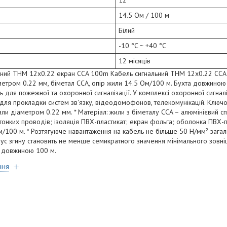
12
14.5 Ом / 100 м
Білий
-10 °C ~ +40 °C
12 місяців
ьний THM 12х0.22 екран CCA 100m Кабель сигнальний THM 12x0.22 CCA 
аметром 0.22 мм, біметал ССA, опір жили 14.5 Ом/100 м. Бухта довжиною
 для пожежної та охоронної сигналізації. У комплексі охоронної сигналі
 для прокладки систем зв'язку, відеодомофонов, телекомунікацій. Ключов
ли діаметром 0.22 мм. * Матеріал: жили з біметалу ССA – алюмінієвий с
тонких проводів; ізоляція ПВХ-пластикат; екран фольга; оболонка ПВХ-пл
м/100 м. * Розтягуюче навантаження на кабель не більше 50 Н/мм² зага
іус згину становить не менше семикратного значення мінімального зовні
і довжиною 100 м.
ння