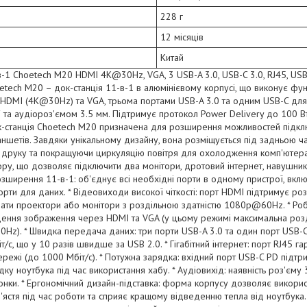
228 г
12 місяців
Китай
-1 Choetech M20 HDMI 4K@30Hz, VGA, 3 USB-A 3.0, USB-C 3.0, RJ45, USB-
tech M20 – док-станція 11-в-1 в алюмінієвому корпусі, що виконує фун
DMI (4K@30Hz) та VGA, трьома портами USB-A 3.0 та одним USB-C для п
 та аудіороз'ємом 3.5 мм. Підтримує протокол Power Delivery до 100 Вт
к-станція Choetech M20 призначена для розширення можливостей підкл
ланшетів. Завдяки унікальному дизайну, вона розміщується під задньою 
 друку та покращуючи циркуляцію повітря для охолодження комп'ютера
ору, що дозволяє підключити два монітори, дротовий інтернет, навушни
озширення 11-в-1: об'єднує всі необхідні порти в одному пристрої, вк
орти для даних. * Відеовиходи високої чіткості: порт HDMI підтримує ро
ати проектори або монітори з роздільною здатністю 1080p@60Hz. * Ро
ення зображення через HDMI та VGA (у цьому режимі максимальна розд
Hz). * Швидка передача даних: три порти USB-A 3.0 та один порт USB-C
т/с, що у 10 разів швидше за USB 2.0. * Гігабітний інтернет: порт RJ45 г
ежі (до 1000 Мбіт/с). * Потужна зарядка: вхідний порт USB-C PD підтри
у ноутбука під час використання хабу. * Аудіовихід: наявність роз'єму
нки. * Ергономічний дизайн-підставка: форма корпусу дозволяє використ
'ястя під час роботи та сприяє кращому відведенню тепла від ноутбука. 