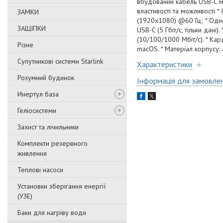
вбудований кабель USB-C мо
властивості та можливості *
ЗАМКИ
(1920x1080) @60 Гц; * Одно
ЗАЩІПКИ
USB-C (5 Гбіт/с, тільки дані
(10/100/1000 Мбіт/с). * Кард
Різне
macOS. * Матеріал корпусу: 
Супутникові системи Starlink
Характеристики
Розумний будинок
Інформація для замовле
Инертул база
Геліосистеми
Захист та лічильники
Комплекти резервного
живлення
Теплові насоси
Установки зберігання енергії
(УЗЕ)
Баки для нагріву води