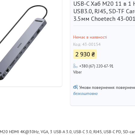
USB-C Хаб M20 11 в 1 
USB3.0, RJ45, SD-TF Car
3.5мм Choetech 43-00
Немає в наявності
Код:
43-00154
2 930 ₴
+380 (67) 220-67-91
Viber
поверненн
безкоштовно
M20 HDMI 4K@30Hz, VGA, 3 USB-A 3.0, USB-C 3.0, RJ45, USB-C PD, SD-car