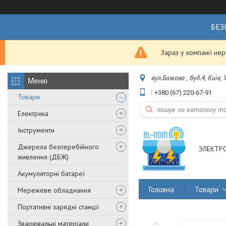
БЕЗ
Зараз у компанії не
вул.Бажова , буд.4, Київ,
+380 (67) 220-67-91
Товари
Електрика
Інструменти
Джерела безперебійного
ЭЛЕКТР
живлення (ДБЖ)
Акумуляторні батареї
Головна
Товари
Мережеве обладнання
Портативні зарядні станції
Зварювальні матеріали