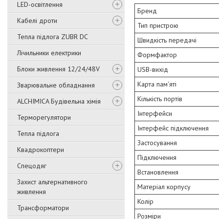
LED-освітлення
Бренд
Кабелі дроти
Тип пристрою
Тепла підлога ZUBR DC
Швидкість передачі
Лічильники електрики
Формфактор
Блоки живлення 12/24/48V
USB-вихід
Карта пам'яті
Зварювальне обладнання
Кількість портів
ALCHIMICA Будівельна хімія
Інтерфейси
Терморегулятори
Інтерфейс підключення
Тепла підлога
Застосування
Квадрокоптери
Підключення
Спецодяг
Встановлення
Захист альтернативного
Матеріал корпусу
живлення
Колір
Трансформатори
Розміри