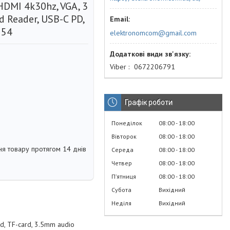
HDMI 4k30hz, VGA, 3
d Reader, USB-C PD,
154
elektronomcom@gmail.com
Viber
0672206791
Графік роботи
Понеділок
08:00
18:00
Вівторок
08:00
18:00
я товару протягом 14 днів
Середа
08:00
18:00
Четвер
08:00
18:00
Пʼятниця
08:00
18:00
Субота
Вихідний
Неділя
Вихідний
d, TF-card, 3.5mm audio