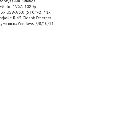
портування. Ключові
@30 Гц; * VGA: 1080p
 USB-A 3.0 (5 Гбіт/с); * 1x
ерфейс: RJ45 Gigabit Ethernet
Сумісність: Windows 7/8/10/11,