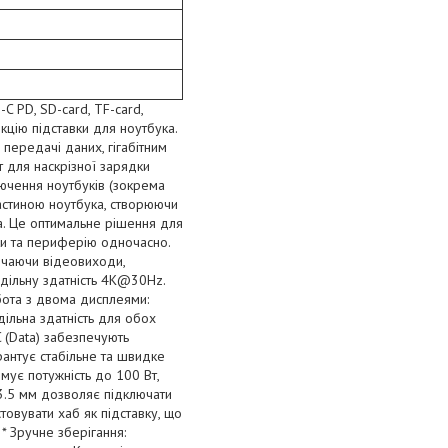
C PD, SD-card, TF-card,
кцію підставки для ноутбука.
ередачі даних, гігабітним
 для наскрізної зарядки
ючення ноутбуків (зокрема
частиною ноутбука, створюючи
. Це оптимальне рішення для
ки та периферію одночасно.
лючаючи відеовиходи,
здільну здатність 4K@30Hz.
бота з двома дисплеями:
ільна здатність для обох
 (Data) забезпечують
арантує стабільне та швидке
мує потужність до 100 Вт,
 3.5 мм дозволяє підключати
овувати хаб як підставку, що
* Зручне зберігання: