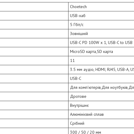
Choetech
USB-хаб
5 Гбіт/с
Зовнішній
USB-C PD 100W x 1, USB-C to USB 3
MicroSD карта,SD карта
11
3.5 мм аудіо, HDMI, RJ45, USB-A, 
USB-C
Для комп'ютерів,Для ноутбуків,Дл
Дротове
Внутрішнє
Алюмінієвий сплав
Срібний
300 / 50 / 20 мм