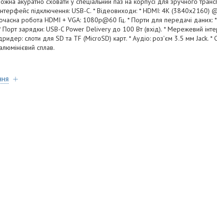
жна акуратно сховати у спеціальний паз на корпусі для зручного транс
 Інтерфейс підключення: USB-C. * Відеовиходи: * HDMI: 4K (3840x2160) 
часна робота HDMI + VGA: 1080p@60 Гц. * Порти для передачі даних: * 3x
). * Порт зарядки: USB-C Power Delivery до 100 Вт (вхід). * Мережевий інт
ридер: слоти для SD та TF (MicroSD) карт. * Аудіо: роз'єм 3.5 мм Jack. * 
алюмінієвий сплав.
ння