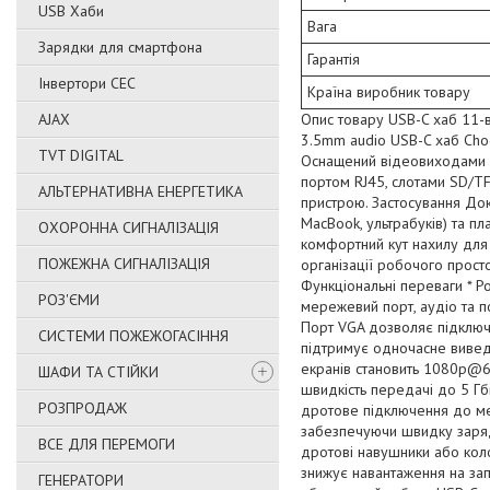
USB Хаби
Вага
Зарядки для смартфона
Гарантія
Інвертори СЕС
Країна виробник товару
AJAX
Опис товару USB-C хаб 11-в
3.5mm audio USB-C хаб Choe
TVT DIGITAL
Оснащений відеовиходами H
портом RJ45, слотами SD/TF
АЛЬТЕРНАТИВНА ЕНЕРГЕТИКА
пристрою. Застосування До
MacBook, ультрабуків) та п
ОХОРОННА СИГНАЛІЗАЦІЯ
комфортний кут нахилу для
ПОЖЕЖНА СИГНАЛІЗАЦІЯ
організації робочого прост
Функціональні переваги * Р
РОЗ'ЄМИ
мережевий порт, аудіо та п
Порт VGA дозволяє підключ
СИСТЕМИ ПОЖЕЖОГАСІННЯ
підтримує одночасне вивед
екранів становить 1080p@60
ШАФИ ТА СТІЙКИ
швидкість передачі до 5 Гбі
РОЗПРОДАЖ
дротове підключення до мер
забезпечуючи швидку зарядк
ВСЕ ДЛЯ ПЕРЕМОГИ
дротові навушники або коло
знижує навантаження на зап
ГЕНЕРАТОРИ